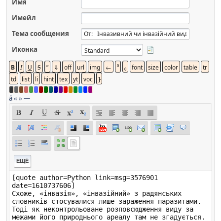
Имя
Имейл
Тема сообщения
Иконка
á
«
»
—
ЕЩЁ