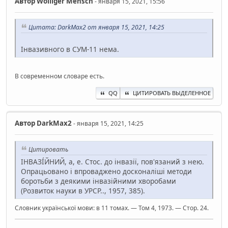
Автор
Wolliger Mensch
- января 15, 2021, 15:56
Цитата: DarkMax2 от января 15, 2021, 14:25
Інвазивного в СУМ-11 нема.
В современном словаре есть.
QQ
ЦИТИРОВАТЬ ВЫДЕЛЕННОЕ
Автор
DarkMax2
- января 15, 2021, 14:25
Цитировать
ІНВАЗІ́ЙНИЙ, а, е. Стос. до інвазії, пов'язаний з нею.
Опрацьовано і впроваджено досконаліші методи
боротьби з деякими інвазійними хворобами
(Розвиток науки в УРСР.., 1957, 385).
Словник української мови: в 11 томах. — Том 4, 1973. — Стор. 24.