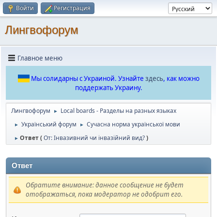
Войти
Регистрация
Лингвофорум
Главное меню
Мы солидарны с Украиной. Узнайте
здесь
, как можно
поддержать Украину.
Лингвофорум
Local boards - Разделы на разных языках
►
Український форум
Сучасна норма української мови
►
►
Ответ (
От: Інвазивний чи інвазійний вид?
)
►
Ответ
Обратите внимание: данное сообщение не будет
отображаться, пока модератор не одобрит его.