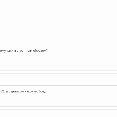
очему таким странным образом?
, а с цветком какой-то бред