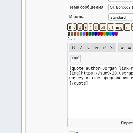
Тема сообщения
Иконка
á
«
»
—
ЕЩЁ
Перет