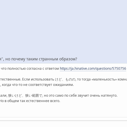
я", но почему таким странным образом?
, что полностью согласна с ответом
https://ja.hinative.com/questions/5750756
ень естественные. Если использовать けど、ものの, то тогда «маленькость» 
огда что-то не соответствует ожиданиям.
сказали, 狭いけど、狭い範囲で, но это само по себе звучит очень натянуто.
Но в общем так естественнее всего.