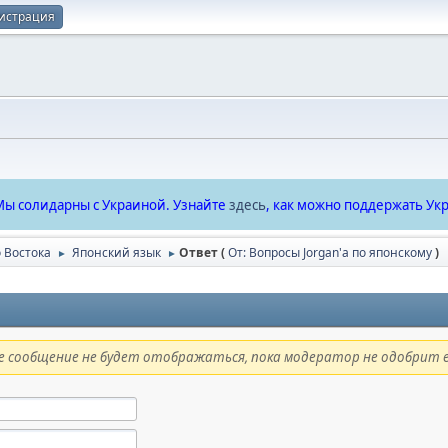
истрация
ы солидарны с Украиной. Узнайте
здесь
, как можно поддержать Укр
 Востока
Японский язык
Ответ (
От: Вопросы Jorgan'a по японскому
)
►
►
 сообщение не будет отображаться, пока модератор не одобрит е