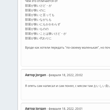
Чем это отличается от
部屋が狭いけど・が
部屋が狭いのに
部屋が狭いと言っても
部屋が狭いながらも
部屋が狭いにもかかわらず
部屋が狭いものの
部屋が狭いことは狭いけど・が
部屋が狭い代わりに
Вроде как хотели передать "по-своему маленькая", но п
Автор
Jorgan
- февраля 18, 2022, 20:02
Я опять сам написал и сам понял, с мясом там おいしい良い肉
Автор
Jorgan
- февраля 18, 2022, 20:01