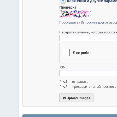
Вложения и другие парам
Проверка:
Прослушать
/
Запросить другое изо
Наберите символы, которые изображ
√36:
⌃⌥S
— отправить
⌃⌥P
— предварительный просмотр
Upload images