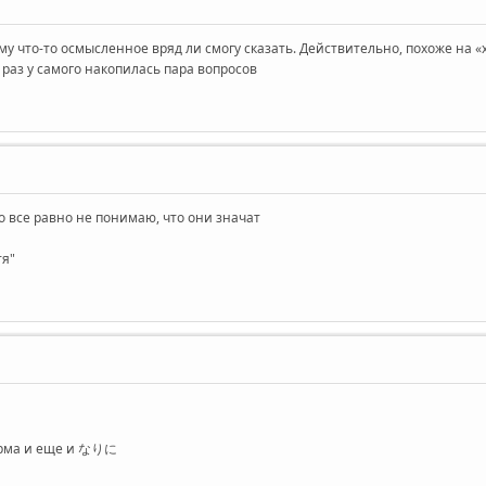
у что-то осмысленное вряд ли смогу сказать. Действительно, похоже на «хот
раз у самого накопилась пара вопросов
 все равно не понимаю, что они значат
тя"
。
форма и еще и なりに