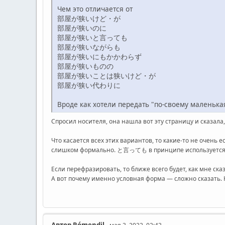
Чем это отличается от
部屋が狭いけど・が
部屋が狭いのに
部屋が狭いと言っても
部屋が狭いながらも
部屋が狭いにもかかわらず
部屋が狭いものの
部屋が狭いことは狭いけど・が
部屋が狭い代わりに
Вроде как хотели передать "по-своему маленька
Спросил носителя, она нашла вот эту страницу и сказала
Что касается всех этих вариантов, то какие-то не оч
слишком формально. と言っても в принципе используется, к
Если перефразировать, то ближе всего будет, как мне 
А вот почему именно условная форма — сложно сказать. 
Автор
Rómendil