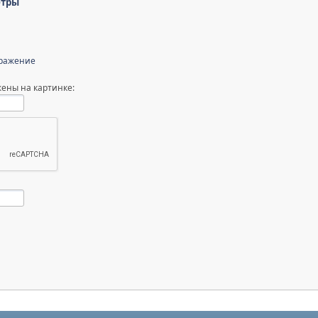
етры
бражение
ены на картинке: