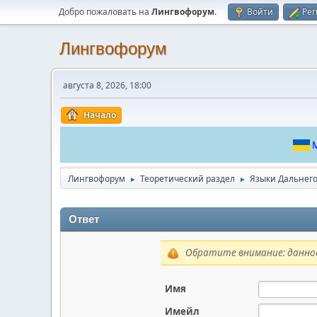
Добро пожаловать на
Лингвофорум
.
Войти
Рег
Лингвофорум
августа 8, 2026, 18:00
Начало
М
Лингвофорум
Теоретический раздел
Языки Дальнего
►
►
Ответ
Обратите внимание: данное
Имя
Имейл