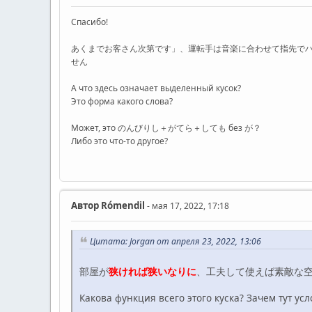
Спасибо!
あくまでお客さん次第です」、運転手は音楽に合わせて指先で
せん
А что здесь означает выделенный кусок?
Это форма какого слова?
Может, это のんびりし＋がてら＋しても без が？
Либо это что-то другое?
Автор
Rómendil
- мая 17, 2022, 17:18
Цитата: Jorgan от апреля 23, 2022, 13:06
部屋が
狭ければ狭いなりに
、工夫して使えば素敵な
Какова функция всего этого куска? Зачем тут 