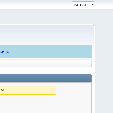
аину.
го.