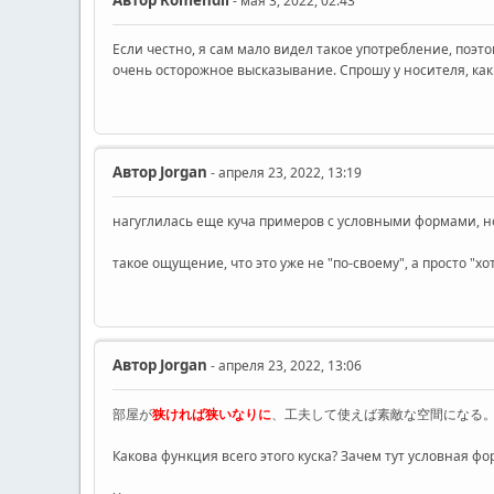
- мая 3, 2022, 02:43
Если честно, я сам мало видел такое употребление, поэтом
очень осторожное высказывание. Спрошу у носителя, как 
Автор
Jorgan
- апреля 23, 2022, 13:19
нагуглилась еще куча примеров с условными формами, но
такое ощущение, что это уже не "по-своему", а просто "хо
Автор
Jorgan
- апреля 23, 2022, 13:06
部屋が
狭ければ狭いなりに
、工夫して使えば素敵な空間になる
Какова функция всего этого куска? Зачем тут условная 