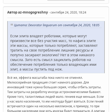
Автор
az-mnogogreshny
- сентября 24, 2020, 18:24
Цитата: Devorator linguarum от сентября 24, 2020, 18:05
Если элита владеет роботами, которые могут
произвести все без участия масс, то нафига элите
эти массы, которые только потребляют, заставляют
тратить на свое потребление лишние ресурсы и
попутно засирают экологию? Нет в этом никакого
смысла. Зато есть смысл зациклить роботов на
обеспечение потребления только владеющих ими
элит, а массы пустить под нож.
Всё же, эффекта масштаба пока никто не отменял.
Мелкосерийная продукция стоит намного дороже. Для
инноваций тоже нужна большая серия, чтобы отбить затраты.
Там затраты на разработку иногда астрономическими бывают.
Кроме того, талантливых людей мало. гениев еще меньше. Если
у нас мало населения, то им неоткуда будет взяться. Если гений
встречается один на несколько миллионов, к примеру, то при
большом населении они хоть иногда будут попадаться. А элитам