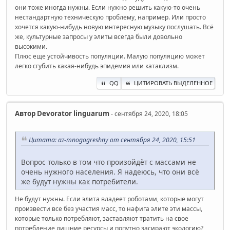
они тоже иногда нужны. Если нужно решить какую-то очень
нестандартную техническую проблему, например. Или просто
хочется какую-нибудь новую интересную музыку послушать. Всё
же, культурные запросы у элиты всегда были довольно
высокими.
Плюс еще устойчивость популяции. Малую популяцию может
легко сгубить какая-нибудь эпидемия или катаклизм.
QQ
ЦИТИРОВАТЬ ВЫДЕЛЕННОЕ
Автор
Devorator linguarum
- сентября 24, 2020, 18:05
Цитата: az-mnogogreshny от сентября 24, 2020, 15:51
Вопрос только в том что произойдёт с массами не
очень нужного населения. Я надеюсь, что они всё
же будут нужны как потребители.
Не будут нужны. Если элита владеет роботами, которые могут
произвести все без участия масс, то нафига элите эти массы,
которые только потребляют, заставляют тратить на свое
потребление лишние ресурсы и попутно засирают экологию?