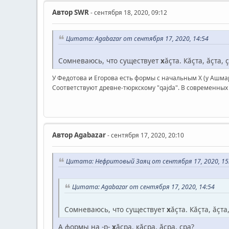
Автор
SWR
- сентября 18, 2020, 09:12
Цитата: Agabazar от сентября 17, 2020, 14:54
Сомневаюсь, что существует
х
ăçта. Кăçта, ăçта,
У Федотова и Егорова есть формы с начальным Х (у Ашмар
Соответствуют древне-тюркскому "qajda". В современных 
Автор
Agabazar
- сентября 17, 2020, 20:10
Цитата: Нефритовый Заяц от сентября 17, 2020, 15
Цитата: Agabazar от сентября 17, 2020, 14:54
Сомневаюсь, что существует
х
ăçта. Кăçта, ăçт
А формы на -р-
х
ăçра, кăçра, ăçра, çра?