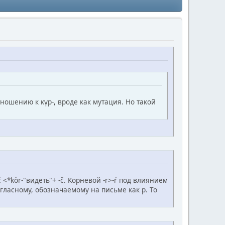
ношению к күр-, вроде как мутация. Но такой
č <*kör-"видеть"+ -č. Корневой -r>-ŕ под влиянием
гласному, обозначаемому на письме как р. То