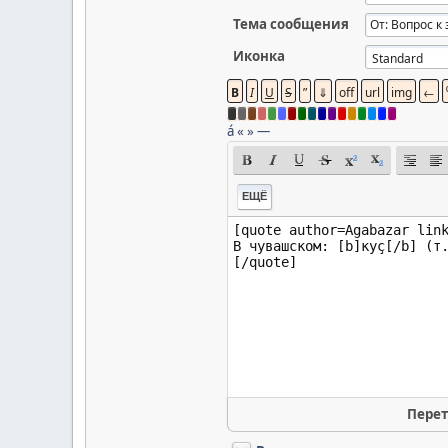
Тема сообщения
Иконка
á
«
»
—
ЕЩЁ
Перет