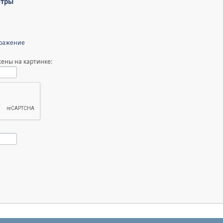
етры
бражение
ены на картинке: