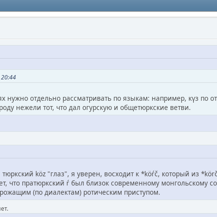
 20:44
х нужно отдельно рассматривать по языкам: например, күз по от
оду нежели тот, что дал огурскую и общетюркские ветви.
 тюркский köz "глаз", я уверен, восходит к *köŕč, который из *kör
ет, что пратюркский ŕ был близок современному монгольскому со
дрожащим (по диалектам) ротическим приступом.
ет.