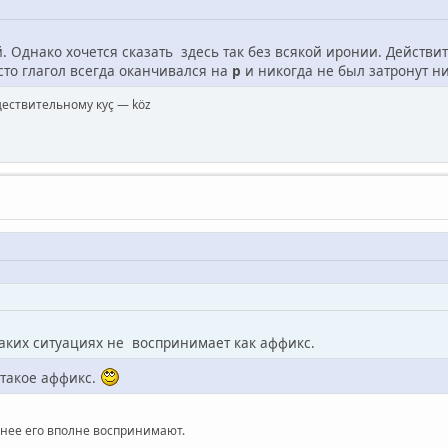
. Однако хочется сказать здесь так без всякой иронии. Действит
то глагол всегда оканчивался на
р
и никогда не был затронут ни
ществительному куç — köz
аких ситуациях не воспринимает как аффикс.
 такое аффикс.
енее его вполне воспринимают.