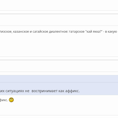
изское, казанское и сагайское диалектное: татарское "кай якка?" - в каку
ких ситуациях не воспринимает как аффикс.
ффикс.