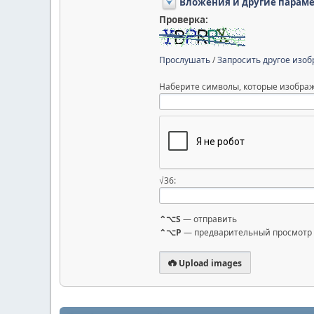
Вложения и другие парам
Проверка:
Прослушать
/
Запросить другое изо
Наберите символы, которые изображ
√36:
⌃⌥S
— отправить
⌃⌥P
— предварительный просмотр
Upload images