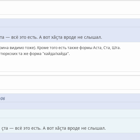
 çта — всё это есть. А вот хăçта вроде не слышал.
ина видимо тоже). Кроме того есть также формы Аста, Ста, Шта.
тюркских та же форма "кайда/хайда".
:06
а, çта — всё это есть. А вот хăçта вроде не слышал.