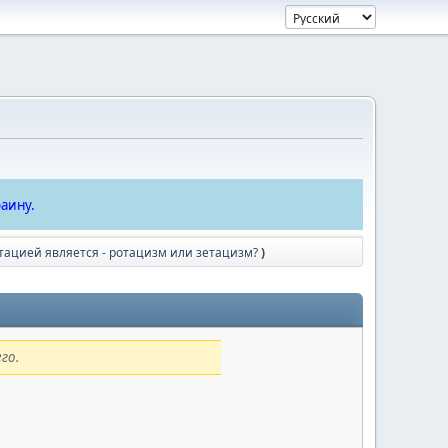
аину.
утацией является - ротацизм или зетацизм?
)
го.