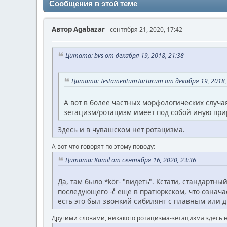
Сообщения в этой теме
Автор
Agabazar
- сентября 21, 2020, 17:42
Цитата: bvs от декабря 19, 2018, 21:38
Цитата: TestamentumTartarum от декабря 19, 2018,
А вот в более частных морфологических случая
зетацизм/ротацизм имеет под собой иную прир
Здесь и в чувашском нет ротацизма.
А вот что говорят по этому поводу:
Цитата: Kamil от сентября 16, 2020, 23:36
Да, там было *kör- "видеть". Кстати, стандартный
последующего -č еще в пратюркском, что означа
есть это был звонкий сибилянт с плавным или 
Другими словами, никакого ротацизма-зетацизма здесь н