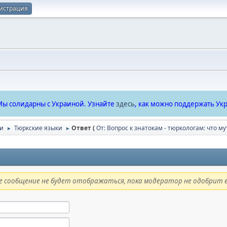
истрация
ы солидарны с Украиной. Узнайте
здесь
, как можно поддержать Укр
ки
Тюркские языки
Ответ (
От: Вопрос к знатокам - тюркологам: что м
►
►
 сообщение не будет отображаться, пока модератор не одобрит е