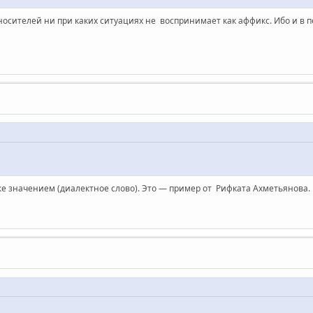
носителей ни при каких ситуациях не воспринимает как аффикс. Ибо и в 
ем же значением (диалектное слово). Это — пример от Рифката Ахметьянова.