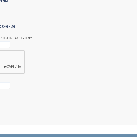
етры
бражение
ены на картинке: