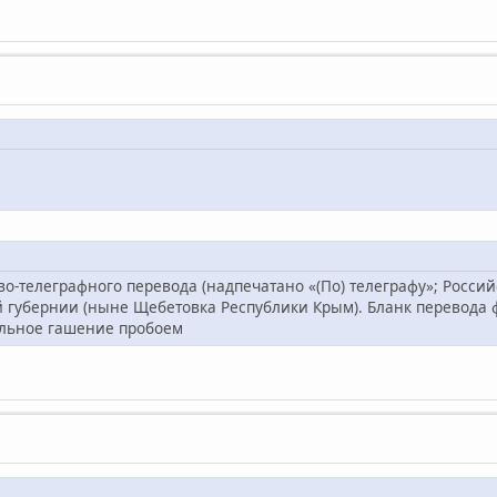
-телеграфного перевода (надпечатано «(По) телеграфу»; Российс
й губернии (ныне Щебетовка Республики Крым). Бланк перевод
ельное гашение пробоем