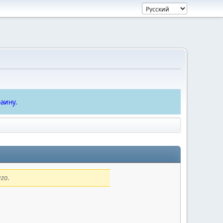
аину.
го.