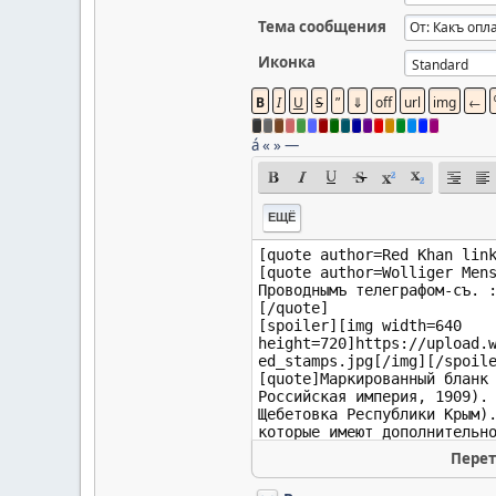
Тема сообщения
Иконка
á
«
»
—
ЕЩЁ
Перет