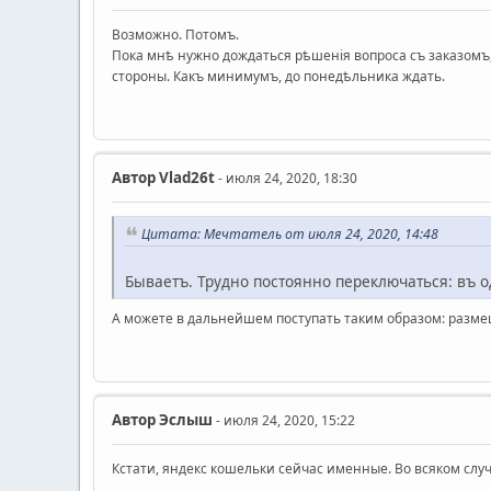
Возможно. Потомъ.
Пока мнѣ нужно дождаться рѣшенiя вопроса съ заказомъ,
стороны. Какъ минимумъ, до понедѣльника ждать.
Автор
Vlad26t
- июля 24, 2020, 18:30
Цитата: Мечтатель от июля 24, 2020, 14:48
Бываетъ. Трудно постоянно переключаться: въ
А можете в дальнейшем поступать таким образом: разме
Автор
Эслыш
- июля 24, 2020, 15:22
Кстати, яндекс кошельки сейчас именные. Во всяком слу