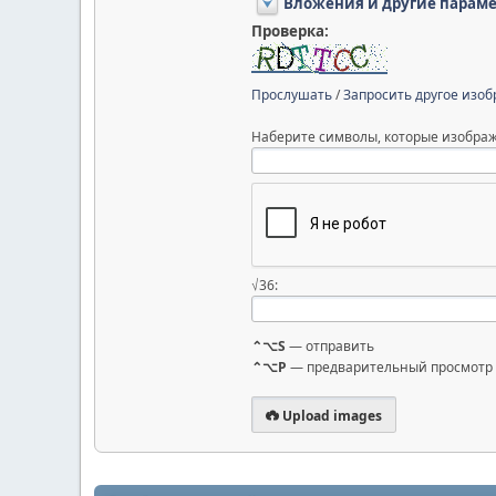
Вложения и другие парам
Проверка:
Прослушать
/
Запросить другое изо
Наберите символы, которые изображ
√36:
⌃⌥S
— отправить
⌃⌥P
— предварительный просмотр
Upload images