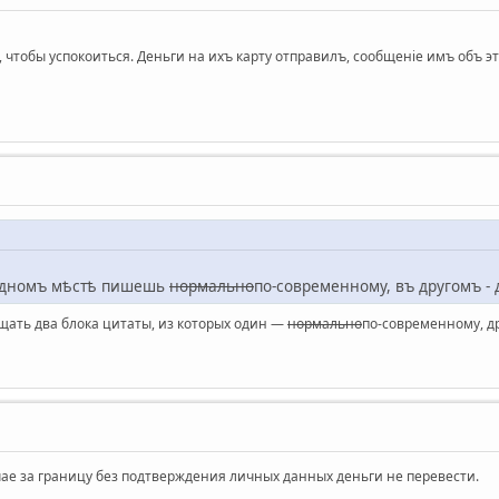
 чтобы успокоиться. Деньги на ихъ карту отправилъ, сообщенiе имъ объ э
 одномъ мѣстѣ пишешь
нормально
по-современному, въ другомъ -
щать два блока цитаты, из которых один —
нормально
по-современному, д
чае за границу без подтверждения личных данных деньги не перевести.