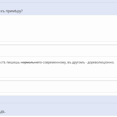
 къ примѣру?
мѣстѣ пишешь
нормально
по-современному, въ другомъ - дореволюцiонно.
дѣ.