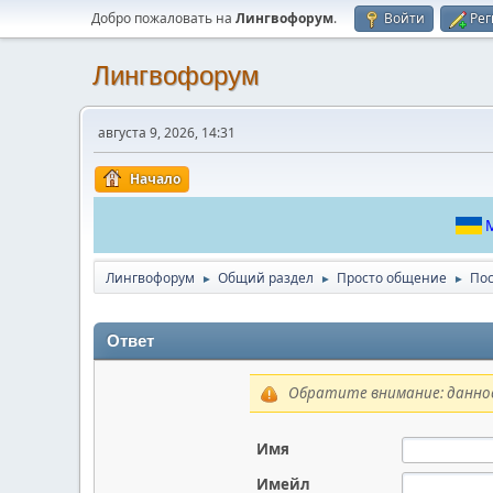
Добро пожаловать на
Лингвофорум
.
Войти
Рег
Лингвофорум
августа 9, 2026, 14:31
Начало
М
Лингвофорум
Общий раздел
Просто общение
По
►
►
►
Ответ
Обратите внимание: данное
Имя
Имейл