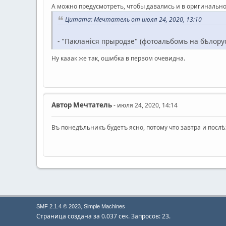
А можно предусмотреть, чтобы давались и в оригинальн
Цитата: Мечтатель от июля 24, 2020, 13:10
- "Пакланiся прыродзе" (фотоальбомъ на бѣлору
Ну кааак же так, ошибка в первом очевидна.
Автор
Мечтатель
- июля 24, 2020, 14:14
Въ понедѣльникъ будетъ ясно, потому что завтра и послѣз
,
SMF 2.1.4 © 2023
Simple Machines
Страница создана за 0.037 сек. Запросов: 23.