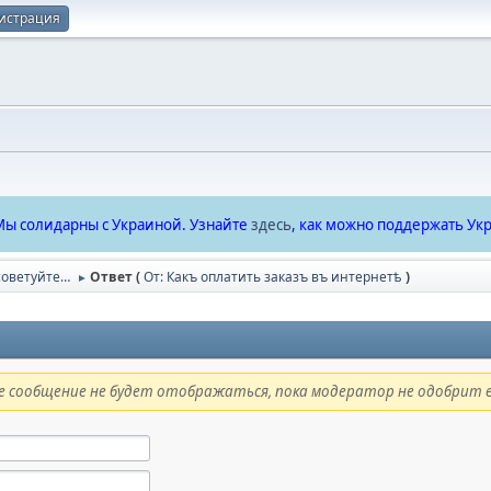
истрация
ы солидарны с Украиной. Узнайте
здесь
, как можно поддержать Укр
советуйте…
Ответ (
От: Какъ оплатить заказъ въ интернетѣ
)
►
 сообщение не будет отображаться, пока модератор не одобрит е