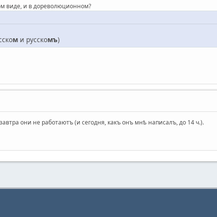
ом виде, и в дореволюционном?
сско
м
и русско
мъ
)
автра они не работаютъ (и сегодня, какъ онъ мнѣ написалъ, до 14 ч.).