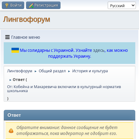
Войти
Регистрация
Лингвофорум
Главное меню
Мы солидарны с Украиной. Узнайте
здесь
, как можно
поддержать Украину.
Лингвофорум
Общий раздел
История и культура
►
►
Ответ (
►
От: Кобейна и Макаревича включили в культурный норматив
школьника
)
Ответ
Обратите внимание: данное сообщение не будет
отображаться, пока модератор не одобрит его.