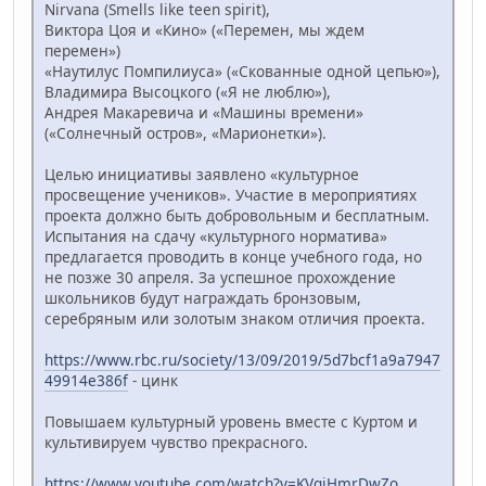
Nirvana (Smells like teen spirit),
Виктора Цоя и «Кино» («Перемен, мы ждем
перемен»)
«Наутилус Помпилиуса» («Скованные одной цепью»),
Владимира Высоцкого («Я не люблю»),
Андрея Макаревича и «Машины времени»
(«Солнечный остров», «Марионетки»).
Целью инициативы заявлено «культурное
просвещение учеников». Участие в мероприятиях
проекта должно быть добровольным и бесплатным.
Испытания на сдачу «культурного норматива»
предлагается проводить в конце учебного года, но
не позже 30 апреля. За успешное прохождение
школьников будут награждать бронзовым,
серебряным или золотым знаком отличия проекта.
https://www.rbc.ru/society/13/09/2019/5d7bcf1a9a7947
49914e386f
- цинк
Повышаем культурный уровень вместе с Куртом и
культивируем чувство прекрасного.
https://www.youtube.com/watch?v=KVqiHmrDwZo