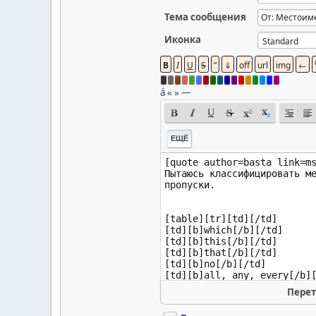
Тема сообщения
Иконка
á
«
»
—
ЕЩЁ
Перет