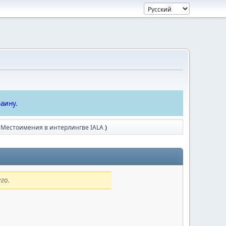
аину.
 Местоимения в интерлингве IALA
)
го.