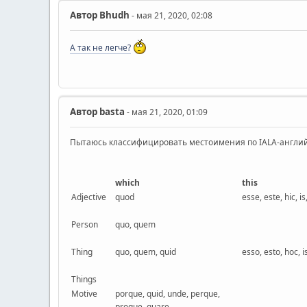
Автор
Bhudh
- мая 21, 2020, 02:08
А так не легче?
Автор
basta
- мая 21, 2020, 01:09
Пытаюсь классифицировать местоимения по IALA-английск
which
this
Adjective
quod
esse, este, hic, is
Person
quo, quem
Thing
quo, quem, quid
esso, esto, hoc, is
Things
Motive
porque, quid, unde, perque,
proque, quare