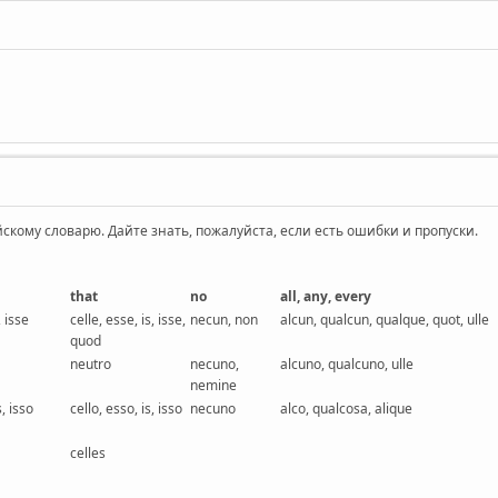
ому словарю. Дайте знать, пожалуйста, если есть ошибки и пропуски.
that
no
all, any, every
, isse
celle, esse, is, isse,
necun, non
alcun, qualcun, qualque, quot, ulle
quod
neutro
necuno,
alcuno, qualcuno, ulle
nemine
, isso
cello, esso, is, isso
necuno
alco, qualcosa, alique
celles