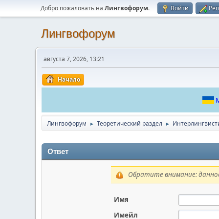
Добро пожаловать на
Лингвофорум
.
Войти
Рег
Лингвофорум
августа 7, 2026, 13:21
Начало
М
Лингвофорум
Теоретический раздел
Интерлингвист
►
►
Ответ
Обратите внимание: данное
Имя
Имейл