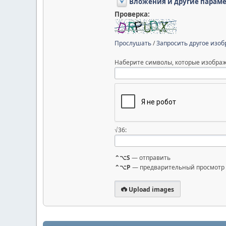
Вложения и другие парам
Проверка:
Прослушать
/
Запросить другое изо
Наберите символы, которые изображ
√36:
⌃⌥S
— отправить
⌃⌥P
— предварительный просмотр
Upload images