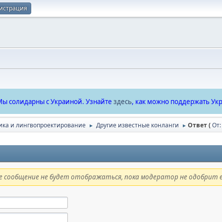
истрация
ы солидарны с Украиной. Узнайте
здесь
, как можно поддержать Укр
ика и лингвопроектирование
Другие известные конланги
Ответ (
От:
►
►
 сообщение не будет отображаться, пока модератор не одобрит е