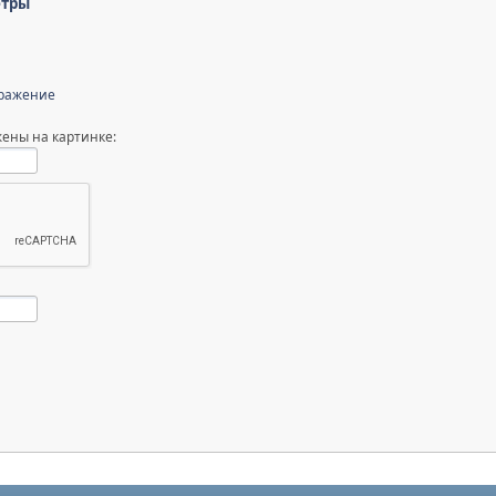
етры
бражение
ены на картинке: