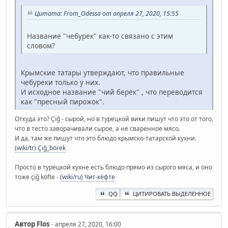
Цитата: From_Odessa от апреля 27, 2020, 15:55
Название "чебурек" как-то связано с этим
словом?
Крымские татары утверждают, что правильные
чебуреки только у них.
И исходное название "чий берек" , что переводится
как "пресный пирожок".
Откуда это? Çiğ - сырой, но в турецкой вики пишут что это от того,
что в тесто заворачивали сырое, а не сваренное мясо.
И да, там же пишут что это блюдо крымско-татарской кухни.
(wiki/tr) Çiğ_börek
Просто в турецкой кухне есть блюдо прямо из сырого мяса, и оно
тоже çiğ köfte -
(wiki/ru) Чиг-кёфте
QQ
ЦИТИРОВАТЬ ВЫДЕЛЕННОЕ
Автор
Flos
- апреля 27, 2020, 16:00