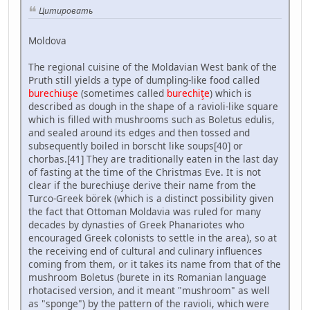
Цитировать
Moldova
The regional cuisine of the Moldavian West bank of the
Pruth still yields a type of dumpling-like food called
burechiuşe
(sometimes called
burechiţe
) which is
described as dough in the shape of a ravioli-like square
which is filled with mushrooms such as Boletus edulis,
and sealed around its edges and then tossed and
subsequently boiled in borscht like soups[40] or
chorbas.[41] They are traditionally eaten in the last day
of fasting at the time of the Christmas Eve. It is not
clear if the burechiuşe derive their name from the
Turco-Greek börek (which is a distinct possibility given
the fact that Ottoman Moldavia was ruled for many
decades by dynasties of Greek Phanariotes who
encouraged Greek colonists to settle in the area), so at
the receiving end of cultural and culinary influences
coming from them, or it takes its name from that of the
mushroom Boletus (burete in its Romanian language
rhotacised version, and it meant "mushroom" as well
as "sponge") by the pattern of the ravioli, which were