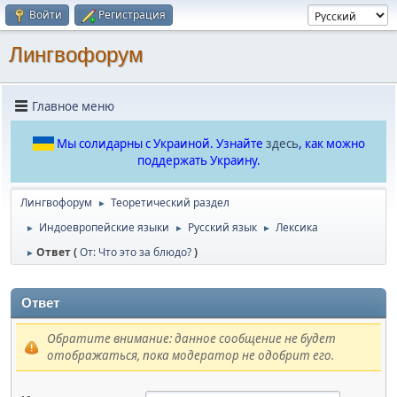
Войти
Регистрация
Лингвофорум
Главное меню
Мы солидарны с Украиной. Узнайте
здесь
, как можно
поддержать Украину.
Лингвофорум
Теоретический раздел
►
Индоевропейские языки
Русский язык
Лексика
►
►
►
Ответ (
От: Что это за блюдо?
)
►
Ответ
Обратите внимание: данное сообщение не будет
отображаться, пока модератор не одобрит его.