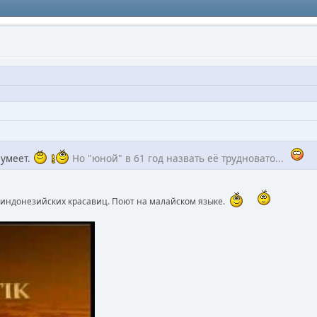
 умеет.
Но "юной" в 61 год назвать её трудновато...
ь индонезийских красавиц. Поют на малайском языке.