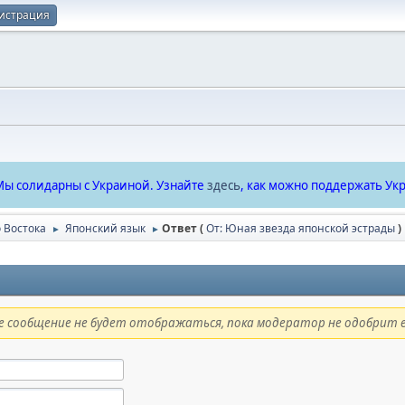
истрация
ы солидарны с Украиной. Узнайте
здесь
, как можно поддержать Укр
 Востока
Японский язык
Ответ (
От: Юная звезда японской эстрады
)
►
►
 сообщение не будет отображаться, пока модератор не одобрит е