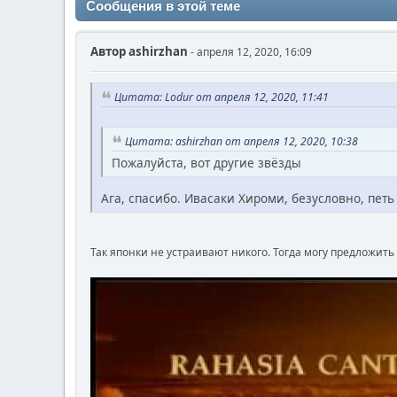
Сообщения в этой теме
Автор
ashirzhan
- апреля 12, 2020, 16:09
Цитата: Lodur от апреля 12, 2020, 11:41
Цитата: ashirzhan от апреля 12, 2020, 10:38
Пожалуйста, вот другие звёзды
Ага, спасибо. Ивасаки Хироми, безусловно, петь
Так японки не устраивают никого. Тогда могу предложит