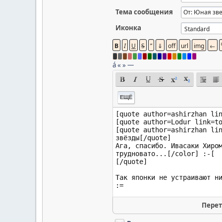
Тема сообщения
Иконка
á
«
»
—
ЕЩЁ
Перет