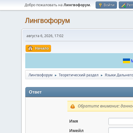
Добро пожаловать на
Лингвофорум
.
Войти
Рег
Лингвофорум
августа 6, 2026, 17:02
Начало
М
Лингвофорум
Теоретический раздел
Языки Дальнего
►
►
Ответ
Обратите внимание: данное
Имя
Имейл