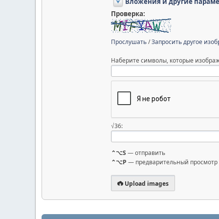
Вложения и другие парам
Проверка:
Прослушать
/
Запросить другое изо
Наберите символы, которые изображ
√36:
⌃⌥S
— отправить
⌃⌥P
— предварительный просмотр
Upload images