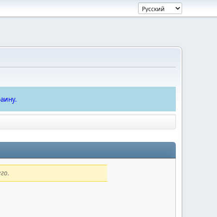
аину.
го.