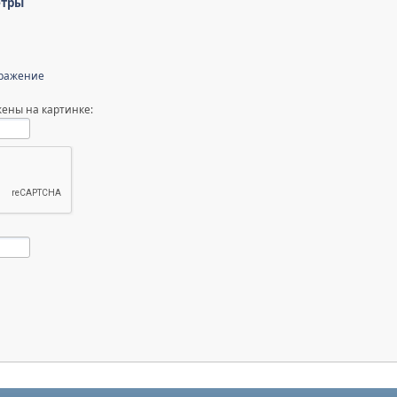
етры
бражение
ены на картинке: