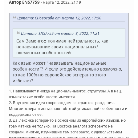
Автор
ENS7759
- марта 12, 2022, 21:19
Цитата: СНовосиба от марта 12, 2022, 17:50
Цитата: ENS7759 от марта 8, 2022, 11:21
Сам Заменгоф понимал нейтральность, как
ненавязывание своих национальных/
племенных особенностей
Как язык может "навязывать национальные
особенности"? И если это действительно возможно,
то как 100%-но европейское эсперанто этого
избегает?
1. Навязывают иногда национальные/гос. структуры. А в нац.
языках такие особенности имеются.
2. Внутренняя идея сопровождает эсперанто с рождения.
Многие эсперантисты знают об этой уникальной особенности и
поддерживают ее.
3. Да, лексика эсперанто в основном из европейских языков, но
грамматика не только. На Востоке аналога эсперанто не
создали, многие, изучившие там эсперанто, с удовольствием
разговаривают на эсперанто и понимают, что ничего лучшего из