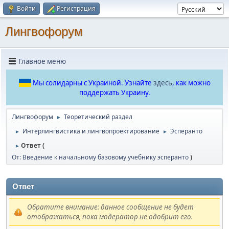
Войти
Регистрация
Лингвофорум
Главное меню
Мы солидарны с Украиной. Узнайте
здесь
, как можно
поддержать Украину.
Лингвофорум
Теоретический раздел
►
Интерлингвистика и лингвопроектирование
Эсперанто
►
►
Ответ (
►
От: Введение к начальному базовому учебнику эсперанто
)
Ответ
Обратите внимание: данное сообщение не будет
отображаться, пока модератор не одобрит его.