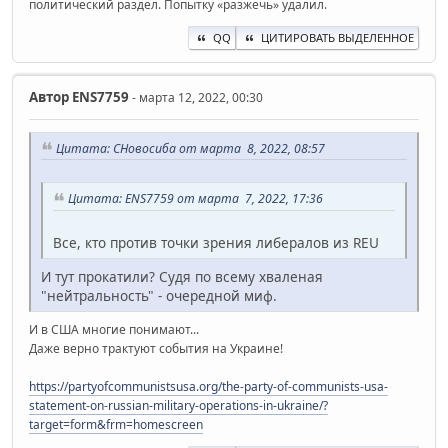
политический раздел. Попытку «разжечь» удалил.
QQ
ЦИТИРОВАТЬ ВЫДЕЛЕННОЕ
Автор
ENS7759
- марта 12, 2022, 00:30
Цитата: СНовосиба от марта 8, 2022, 08:57
Цитата: ENS7759 от марта 7, 2022, 17:36
Все, кто против точки зрения либералов из REU
И тут прокатили? Судя по всему хваленая
"нейтральность" - очередной миф.
И в США многие понимают...
Даже верно трактуют события на Украине!
https://partyofcommunistsusa.org/the-party-of-communists-usa-
statement-on-russian-military-operations-in-ukraine/?
target=form&frm=homescreen