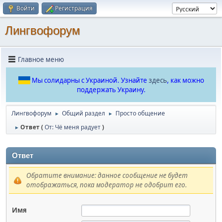
Войти
Регистрация
Лингвофорум
Главное меню
Мы солидарны с Украиной. Узнайте
здесь
, как можно
поддержать Украину.
Лингвофорум
Общий раздел
Просто общение
►
►
Ответ (
От: Чё меня радует
)
►
Ответ
Обратите внимание: данное сообщение не будет
отображаться, пока модератор не одобрит его.
Имя