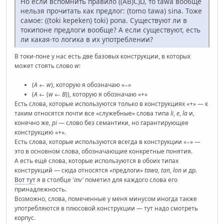
Но если вспомнить правило ((AB)C)D, то tawa вообще
нельзя прочитать как предлог: (tomo tawa) sina. Тоже
самое: ((toki kepeken) toki) pona. Существуют ли в
токипоне предлоги вообще? А если существуют, есть
ли какая-то логика в их употреблении?
В токи-поне у нас есть две базовых конструкции, в которых
может стоять слово
w
:
(
A
←
w
), которую я обозначаю «−»
(
A
← (
w
←
B
)), которую я обозначаю «+»
Есть слова, которые используются только в конструкциях «+» — к
таким относятся почти все «служебные» слова типа
li
,
e
,
la
и,
конечно же,
pi
— слово без семантики, но гарантирующее
конструкцию «+».
Есть слова, которые используются всегда в конструкции «−» —
это в основном слова, обозначающие конкретные понятия.
А есть ещё слова, которые используются в обоих типах
конструкций — сюда относятся «предлоги»
tawa, tan, lon
и др.
Вот тут
я в столбце
'inv'
пометил для каждого слова его
принадлежность.
Возможно, слова, помеченные у меня минусом иногда также
употребляются в плюсовой конструкции — тут надо смотреть
корпус.