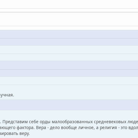
аучная.
а. Представим себе орды малообразованных средневековых люд
ющего фактора. Вера - дело вообще личное, а религия - это вд
ировать веру.