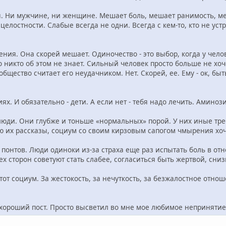
. Ни мужчине, ни женщине. Мешает боль, мешает ранимость, ме
елостности. Слабые всегда не одни. Всегда с кем-то, кто не уст
ения. Она скорей мешает. Одиночество - это выбор, когда у чело
 никто об этом не знает. Сильный человек просто больше не хоче
общество считает его неудачником. Нет. Скорей, ее. Ему - ок, быт
ях. И обязательно - дети. А если нет - тебя надо лечить. Амино
люди. Они глубже и тоньше «нормальных» порой. У них иные тр
ю их рассказы, социум со своим кирзовым сапогом чмырения хоч
и понтов. Люди одиноки из-за страха еще раз испытать боль в о
ех сторон советуют стать слабее, согласиться быть жертвой, снизи
тот социум. За жестокость, за нечуткость, за безжалостное отнош
л хороший пост. Просто высветил во мне мое любимое непринятие