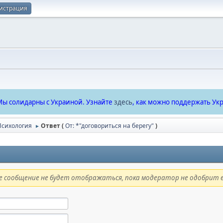
истрация
ы солидарны с Украиной. Узнайте
здесь
, как можно поддержать Укр
Психология
Ответ (
От: *"договориться на берегу"
)
►
 сообщение не будет отображаться, пока модератор не одобрит е