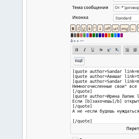
Тема сообщения
Иконка
á
«
»
—
ЕЩЁ
Перет