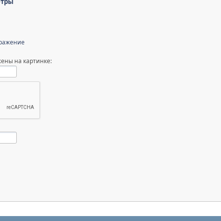
етры
бражение
ены на картинке: