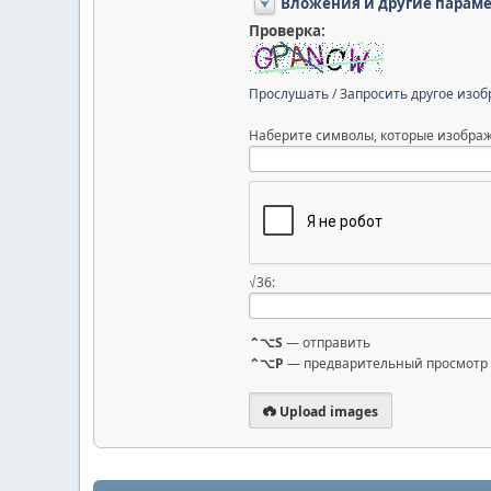
Вложения и другие парам
Проверка:
Прослушать
/
Запросить другое изо
Наберите символы, которые изображ
√36:
⌃⌥S
— отправить
⌃⌥P
— предварительный просмотр
Upload images