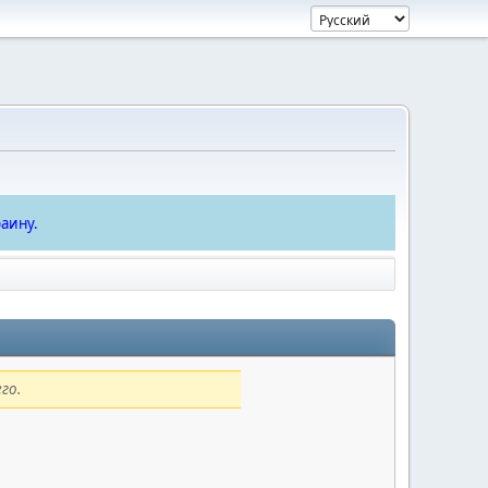
аину.
го.