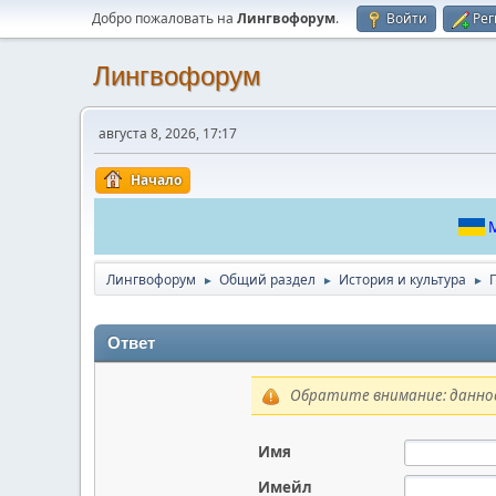
Добро пожаловать на
Лингвофорум
.
Войти
Рег
Лингвофорум
августа 8, 2026, 17:17
Начало
М
Лингвофорум
Общий раздел
История и культура
►
►
►
Ответ
Обратите внимание: данное
Имя
Имейл