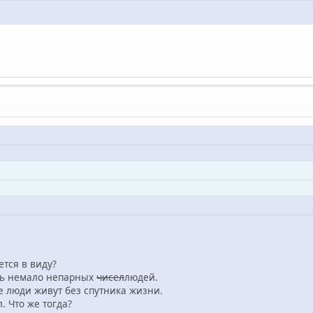
ется в виду?
ть немало непарных
чисел
людей.
ие люди живут без спутника жизни.
. Что же тогда?