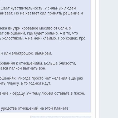
шает чувствительность. У сильных людей
раивает. Но не хватает сил принять решение и
века внутри кровавое месиво от боли. Я
т отношений, где будет больно. А в то, что
ь холостяком. А на ней- клеймо. Про кошек, про
зин или электрошок. Выбирай.
ебования к отношениям. Больше близости,
ется палкой выгнать вон.
тношениях. Иногда просто нет желания еще раз
ть планку, а то годики идут.
ение к сердцу. Уж тему любви оставьте в покое.
 уродства отношений на этой планете.