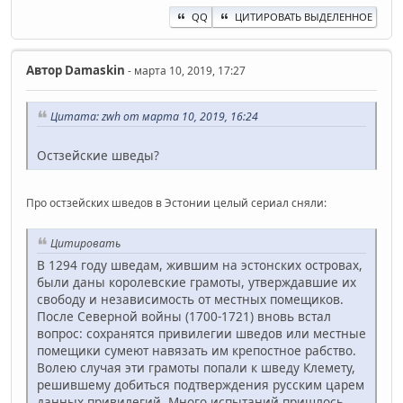
QQ
ЦИТИРОВАТЬ ВЫДЕЛЕННОЕ
Автор
Damaskin
- марта 10, 2019, 17:27
Цитата: zwh от марта 10, 2019, 16:24
Остзейские шведы?
Про остзейских шведов в Эстонии целый сериал сняли:
Цитировать
В 1294 году шведам, жившим на эстонских островах,
были даны королевские грамоты, утверждавшие их
свободу и независимость от местных помещиков.
После Северной войны (1700-1721) вновь встал
вопрос: сохранятся привилегии шведов или местные
помещики сумеют навязать им крепостное рабство.
Волею случая эти грамоты попали к шведу Клемету,
решившему добиться подтверждения русским царем
данных привилегий. Много испытаний пришлось