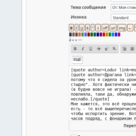
Тема сообщения
Иконка
á
«
»
—
ЕЩЁ
Перет