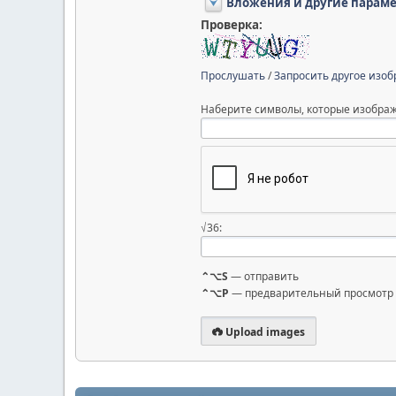
Вложения и другие парам
Проверка:
Прослушать
/
Запросить другое изо
Наберите символы, которые изображ
√36:
⌃⌥S
— отправить
⌃⌥P
— предварительный просмотр
Upload images