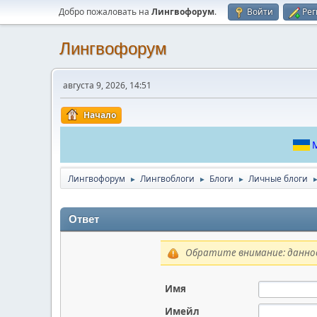
Добро пожаловать на
Лингвофорум
.
Войти
Рег
Лингвофорум
августа 9, 2026, 14:51
Начало
М
Лингвофорум
Лингвоблоги
Блоги
Личные блоги
►
►
►
Ответ
Обратите внимание: данное
Имя
Имейл