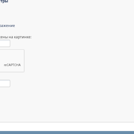
етры
бражение
ены на картинке: