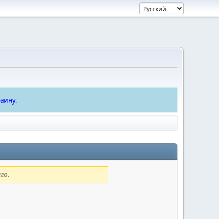
аину.
го.