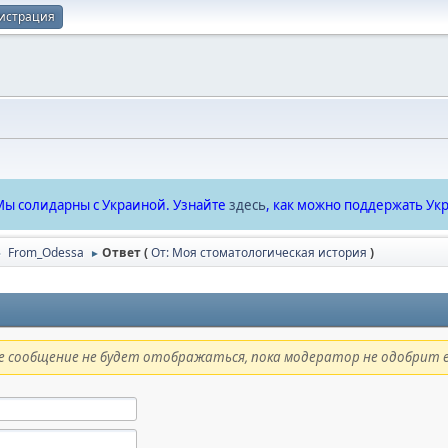
истрация
ы солидарны с Украиной. Узнайте
здесь
, как можно поддержать Укр
From_Odessa
Ответ (
От: Моя стоматологическая история
)
►
►
 сообщение не будет отображаться, пока модератор не одобрит е