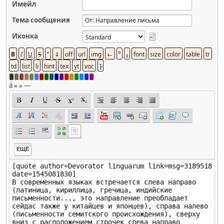
Имейл
Тема сообщения
Иконка
á
«
»
—
ЕЩЁ