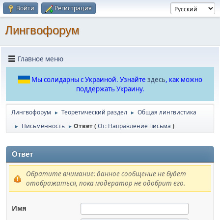
Войти
Регистрация
Лингвофорум
Главное меню
Мы солидарны с Украиной. Узнайте
здесь
, как можно
поддержать Украину.
Лингвофорум
Теоретический раздел
Общая лингвистика
►
►
Письменность
Ответ (
От: Направление письма
)
►
►
Ответ
Обратите внимание: данное сообщение не будет
отображаться, пока модератор не одобрит его.
Имя