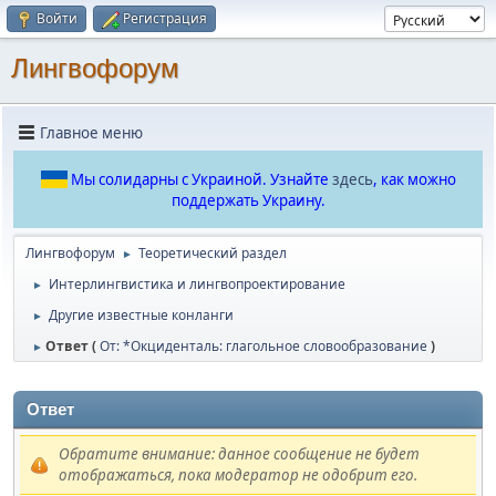
Войти
Регистрация
Лингвофорум
Главное меню
Мы солидарны с Украиной. Узнайте
здесь
, как можно
поддержать Украину.
Лингвофорум
Теоретический раздел
►
Интерлингвистика и лингвопроектирование
►
Другие известные конланги
►
Ответ (
От: *Окциденталь: глагольное словообразование
)
►
Ответ
Обратите внимание: данное сообщение не будет
отображаться, пока модератор не одобрит его.