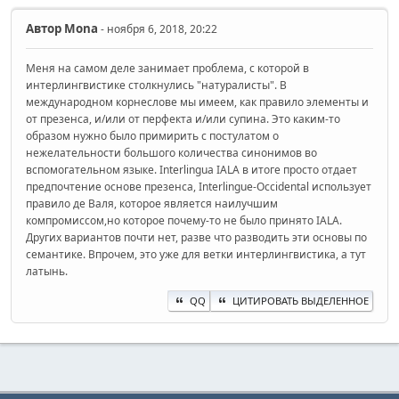
Автор
Mona
- ноября 6, 2018, 20:22
Меня на самом деле занимает проблема, с которой в
интерлингвистике столкнулись "натуралисты". В
международном корнеслове мы имеем, как правило элементы и
от презенса, и/или от перфекта и/или супина. Это каким-то
образом нужно было примирить с постулатом о
нежелательности большого количества синонимов во
вспомогательном языке. Interlingua IALA в итоге просто отдает
предпочтение основе презенса, Interlingue-Occidental использует
правило де Валя, которое является наилучшим
компромиссом,но которое почему-то не было принято IALA.
Других вариантов почти нет, разве что разводить эти основы по
семантике. Впрочем, это уже для ветки интерлингвистика, а тут
латынь.
QQ
ЦИТИРОВАТЬ ВЫДЕЛЕННОЕ