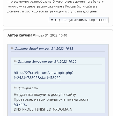
что возможно разнообразие. У кого-то весь домен .ru в бане, у
кого-то — сервера, расположенные в России (хотя сайты в
домене .ru, хостящиеся за границей, могут быть доступны).
QQ
ЦИТИРОВАТЬ ВЫДЕЛЕННОЕ
Автор
RawonaM
- мая 31, 2022, 10:40
Цитата: Rusiok от мая 31, 2022, 10:33
Цитата: Волод от мая 31, 2022, 10:29
https://27r.ru/forum/viewtopic.php?
f=24&t=78805&start=58960
Цитировать
Не удается получить доступ к сайту
Проверьте, нет ли опечаток в имени хоста
//27r.ru
.
DNS_PROBE_FINISHED_NXDOMAIN