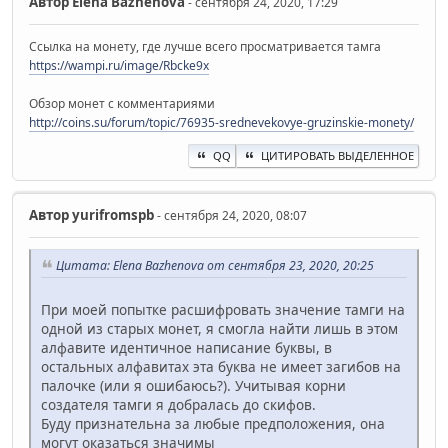
Автор
Elena Bazhenova
- сентября 24, 2020, 17:29
Ссылка на монету, где лучше всего просматривается тамга
https://wampi.ru/image/Rbcke9x
Обзор монет с комментариями
http://coins.su/forum/topic/76935-srednevekovye-gruzinskie-monety/
QQ
ЦИТИРОВАТЬ ВЫДЕЛЕННОЕ
Автор
yurifromspb
- сентября 24, 2020, 08:07
Цитата: Elena Bazhenova от сентября 23, 2020, 20:25
При моей попытке расшифровать значение тамги на
одной из старых монет, я смогла найти лишь в этом
алфавите идентичное написание буквы, в
остальных алфавитах эта буква не имеет загибов на
палочке (или я ошибаюсь?). Учитывая корни
создателя тамги я добралась до скифов.
Буду признательна за любые предположения, она
могут оказаться значимы