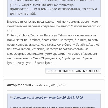
yn, -in, характерными для др.-индо-ир.
прилагательных в том числе отглагольных, то есть и
для причастий),
Впрочем (в качестве предположения) могло иметь место чисто
фонетическое явление с утратой конечного 't' после носового -nt
>-n:
Phiterin, Yrchoni, Zothichin, Baraccyn, Talmin могли появиться из
форм *Piterint, *Yrchont, *Zothichint, *Baraccynt, *Talmint, то есть
прош. соверш. выражалось также, как в Ozeth-y, Salath-y, Azathot,
при этом Yrchoni, Zothichin, Baraccyn вероятно составные
словоформы, возникшие путём сращивания основ с "ходовым"
глаголом-связкой *kun-/*kyn- (делать, *kynt- сделал): *yærk-
kyn(t)-, izæty-kyn(t)-, *barak-kyn(t)-.
QQ
ЦИТИРОВАТЬ ВЫДЕЛЕННОЕ
Автор
mahmut
- октября 26, 2018, 20:43
Цитата: yurifromspb от октября 26, 2018, 15:09
А что в самой Космографии написано про алфавит?