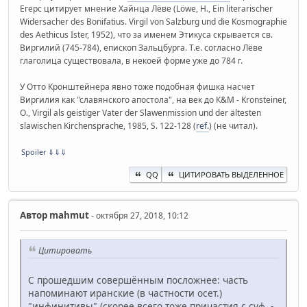
Егерс цитирует мнение Хайнца Лёве (Löwe, H., Ein literarischer
Widersacher des Bonifatius. Virgil von Salzburg und die Kosmographie
des Aethicus Ister, 1952), что за именем Этикуса скрывается св.
Виргилий (745-784), епископ Зальцбурга. Т.е. согласно Лёве
глаголица существовала, в некоей форме уже до 784 г.
У Отто Кронштейнера явно тоже подобная фишка насчет
Виргилия как "славянского апостола", на век до К&М - Kronsteiner,
O., Virgil als geistiger Vater der Slawenmission und der ältesten
slawischen Kirchensprache, 1985, S. 122-128 (
ref.
) (не читал).
Spoiler
⇓⇓⇓
QQ
ЦИТИРОВАТЬ ВЫДЕЛЕННОЕ
Автор
mahmut
- октября 27, 2018, 10:12
Цитировать
С прошедшим совершённым посложнее: часть
напоминают иранские (в частности осет.)
"инфинитивы" (скорее всего тоже причастия с суф. -