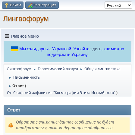
Войти
Регистрация
Лингвофорум
Главное меню
Мы солидарны с Украиной. Узнайте
здесь
, как можно
поддержать Украину.
Лингвофорум
Теоретический раздел
Общая лингвистика
►
►
Письменность
►
Ответ (
►
От: Скифский алфавит из "Космографии Этика Истрийского"
)
Ответ
Обратите внимание: данное сообщение не будет
отображаться, пока модератор не одобрит его.