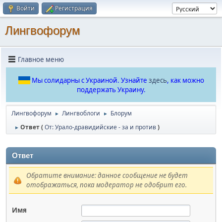
Войти
Регистрация
Лингвофорум
Главное меню
Мы солидарны с Украиной. Узнайте
здесь
, как можно
поддержать Украину.
Лингвофорум
Лингвоблоги
Блорум
►
►
Ответ (
От: Урало-дравидийские - за и против
)
►
Ответ
Обратите внимание: данное сообщение не будет
отображаться, пока модератор не одобрит его.
Имя