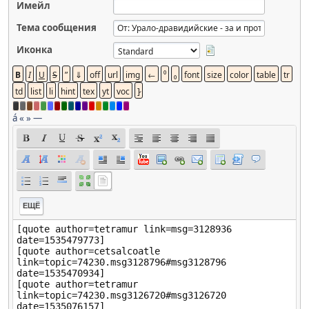
Имейл
Тема сообщения
Иконка
á
«
»
—
ЕЩЁ