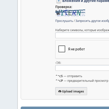
Вложения и другие парам
Проверка:
Прослушать
/
Запросить другое изо
Наберите символы, которые изображ
√36:
⌃⌥S
— отправить
⌃⌥P
— предварительный просмотр
Upload images