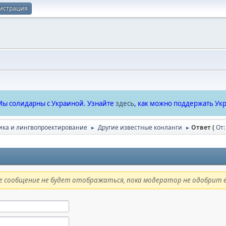
истрация
ы солидарны с Украиной. Узнайте
здесь
, как можно поддержать Укр
ика и лингвопроектирование
Другие известные конланги
Ответ (
От:
►
►
 сообщение не будет отображаться, пока модератор не одобрит е