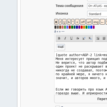
Тема сообщения
Иконка
á
«
»
—
ЕЩЁ
Перет