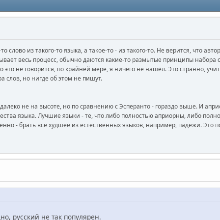
 слово из такого-то языка, а такое-то - из такого-то. Не верится, что авто
ывает весь процесс, обычно даются какие-то размытые принципы набора сл
 это не говорится, по крайней мере, я ничего не нашёл. Это странно, учит
а слов, но нигде об этом не пишут.
ык далеко не на высоте, но по сравнению с Эсперанто - гораздо выше. И ап
чества языка. Лучшие языки - те, что либо полностью априорны, либо пол
нно - брать всё худшее из естественных языков, например, падежи. Это п
о, русский не так популярен.