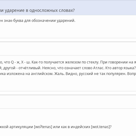
 ли ударение в односложных словах?
н знак-буква для обозначении ударений.
что Q - ж, X - ш. Как-то получается железом по стеклу. При говорении на 
другой - отчётливый. Неясно, что означает слово Атлас. Кто автор языка?
ка изложена на английском. Жаль. Видно, русский не так популярен. Вопр
ой артикуляции [woʔtenas] или как в индейских [wot.tenas]?