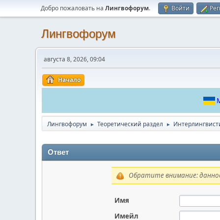
Добро пожаловать на
Лингвофорум
.
Войти
Рег
Лингвофорум
августа 8, 2026, 09:04
Начало
М
Лингвофорум
Теоретический раздел
Интерлингвист
►
►
Ответ
Обратите внимание: данное
Имя
Имейл