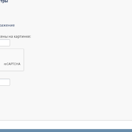
етры
бражение
ены на картинке: