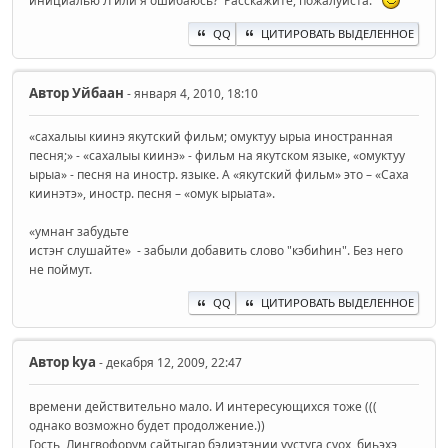
инициалью Л или я ошибаюсь? Расскажите, пожалуйста.
QQ
ЦИТИРОВАТЬ ВЫДЕЛЕННОЕ
Автор
Уйбаан
- января 4, 2010, 18:10
«сахалыы киинэ якутский фильм; омуктуу ырыа иностранная
песня;» - «сахалыы киинэ» - фильм на якутском языке, «омуктуу
ырыа» - песня на иностр. языке. А «якутский фильм» это – «Саха
киинэтэ», иностр. песня – «омук ырыата».
«умнаҥ забудьте
истэҥ слушайте» - забыли добавить слово "кэбиһин". Без него
не поймут.
QQ
ЦИТИРОВАТЬ ВЫДЕЛЕННОЕ
Автор
kya
- декабря 12, 2009, 22:47
времени действительно мало. И интересующихся тоже (((
однако возможно будет продолжение.))
Гость, Лингвофорум сайтыгар бэлиэтэнии уустуга суох, биьэхэ