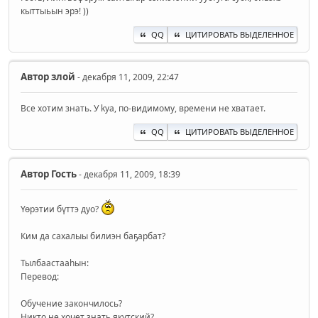
кыттыьын эрэ! ))
QQ
ЦИТИРОВАТЬ ВЫДЕЛЕННОЕ
Автор
злой
- декабря 11, 2009, 22:47
Все хотим знать. У kya, по-видимому, времени не хватает.
QQ
ЦИТИРОВАТЬ ВЫДЕЛЕННОЕ
Автор
Гость
- декабря 11, 2009, 18:39
Үөрэтии бүттэ дуо?
Ким да сахалыы билиэн баҕарбат?
Тылбаастааһын:
Перевод:
Обучение закончилось?
Никто не хочет знать якутский?