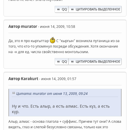
QQ
ЦИТИРОВАТЬ ВЫДЕЛЕННОЕ
Автор
murator
- июня 14, 2009, 10:58
Да, это я про кыргыттар
С "кыргын" возникла путаница из-за
того, что кто-то упомянул посреди обсуждения. Хотя окончание
на -н для ед. числа свойственно монгольским.
QQ
ЦИТИРОВАТЬ ВЫДЕЛЕННОЕ
Автор
Karakurt
- июня 14, 2009, 01:57
Цитата: murator от июня 13, 2009, 09:24
Ну и что. Есть алыр, а есть алмас. Есть күз, а есть
күр.
Алыр, алмас - основа глагола + суффикс. Причем тут они? А слова
видеть, глаз и слепой безусловно связаны, только как это