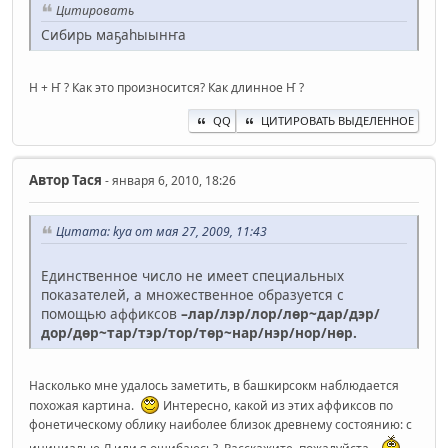
Цитировать
Сибирь маҕаһыынҥа
Н + Ҥ ? Как это произносится? Как длинное Ҥ ?
QQ
ЦИТИРОВАТЬ ВЫДЕЛЕННОЕ
Автор
Тася
- января 6, 2010, 18:26
Цитата: kya от мая 27, 2009, 11:43
Единственное число не имеет специальных
показателей, а множественное образуется с
помощью аффиксов
–лар/лэр/лор/лɵр~дар/дэр/
дор/дɵр~тар/тэр/тор/тɵр~нар/нэр/нор/нɵр.
Насколько мне удалось заметить, в башкирсокм наблюдается
похожая картина.
Интересно, какой из этих аффиксов по
фонетическому облику наиболее близок древнему состоянию: с