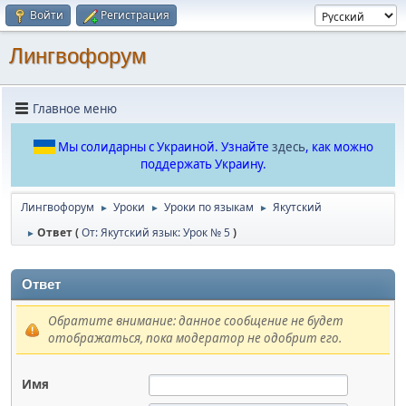
Войти
Регистрация
Лингвофорум
Главное меню
Мы солидарны с Украиной. Узнайте
здесь
, как можно
поддержать Украину.
Лингвофорум
Уроки
Уроки по языкам
Якутский
►
►
►
Ответ (
От: Якутский язык: Урок № 5
)
►
Ответ
Обратите внимание: данное сообщение не будет
отображаться, пока модератор не одобрит его.
Имя