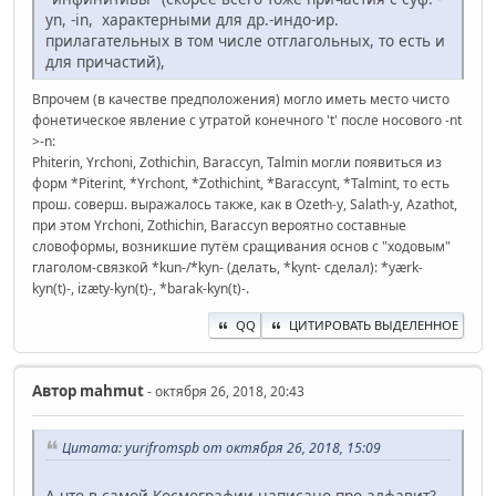
yn, -in, характерными для др.-индо-ир.
прилагательных в том числе отглагольных, то есть и
для причастий),
Впрочем (в качестве предположения) могло иметь место чисто
фонетическое явление с утратой конечного 't' после носового -nt
>-n:
Phiterin, Yrchoni, Zothichin, Baraccyn, Talmin могли появиться из
форм *Piterint, *Yrchont, *Zothichint, *Baraccynt, *Talmint, то есть
прош. соверш. выражалось также, как в Ozeth-y, Salath-y, Azathot,
при этом Yrchoni, Zothichin, Baraccyn вероятно составные
словоформы, возникшие путём сращивания основ с "ходовым"
глаголом-связкой *kun-/*kyn- (делать, *kynt- сделал): *yærk-
kyn(t)-, izæty-kyn(t)-, *barak-kyn(t)-.
QQ
ЦИТИРОВАТЬ ВЫДЕЛЕННОЕ
Автор
mahmut
- октября 26, 2018, 20:43
Цитата: yurifromspb от октября 26, 2018, 15:09
А что в самой Космографии написано про алфавит?