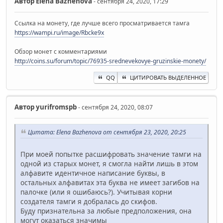
Автор
Elena Bazhenova
- сентября 24, 2020, 17:29
Ссылка на монету, где лучше всего просматривается тамга
https://wampi.ru/image/Rbcke9x
Обзор монет с комментариями
http://coins.su/forum/topic/76935-srednevekovye-gruzinskie-monety/
QQ
ЦИТИРОВАТЬ ВЫДЕЛЕННОЕ
Автор
yurifromspb
- сентября 24, 2020, 08:07
Цитата: Elena Bazhenova от сентября 23, 2020, 20:25
При моей попытке расшифровать значение тамги на
одной из старых монет, я смогла найти лишь в этом
алфавите идентичное написание буквы, в
остальных алфавитах эта буква не имеет загибов на
палочке (или я ошибаюсь?). Учитывая корни
создателя тамги я добралась до скифов.
Буду признательна за любые предположения, она
могут оказаться значимы