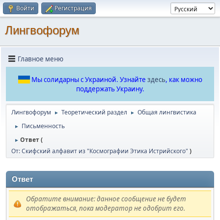
Войти
Регистрация
Лингвофорум
Главное меню
Мы солидарны с Украиной. Узнайте
здесь
, как можно
поддержать Украину.
Лингвофорум
Теоретический раздел
Общая лингвистика
►
►
Письменность
►
Ответ (
►
От: Скифский алфавит из "Космографии Этика Истрийского"
)
Ответ
Обратите внимание: данное сообщение не будет
отображаться, пока модератор не одобрит его.