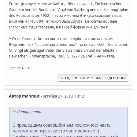
Егерс цитирует мнение Хайнца Лёве (Löwe, H., Ein literarischer
Widersacher des Bonifatius. Virgil von Salzburg und die Kosmographie
des Aethicus Ister, 1952), что за именем Этикуса скрывается св.
Виргилий (745-784), епископ Зальцбурга. Т.е. согласно Лёве
глаголица существовала, в некоей форме уже до 784 г.
У Отто Кронштейнера явно тоже подобная фишка насчет
Виргилия как "славянского апостола", на век до К&М - Kronsteiner,
O., Virgil als geistiger Vater der Slawenmission und der ältesten
slawischen Kirchensprache, 1985, S. 122-128 (
ref.
) (не читал).
Spoiler
⇓⇓⇓
QQ
ЦИТИРОВАТЬ ВЫДЕЛЕННОЕ
Автор
mahmut
- октября 27, 2018, 10:12
Цитировать
С прошедшим совершённым посложнее: часть
напоминают иранские (в частности осет.)
"инфинитивы" (скорее всего тоже причастия с суф. -