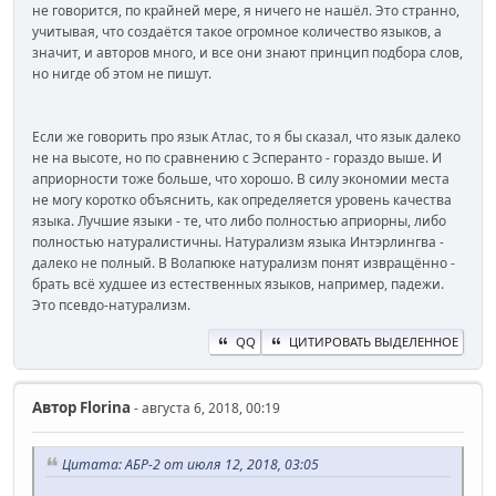
не говорится, по крайней мере, я ничего не нашёл. Это странно,
учитывая, что создаётся такое огромное количество языков, а
значит, и авторов много, и все они знают принцип подбора слов,
но нигде об этом не пишут.
Если же говорить про язык Атлас, то я бы сказал, что язык далеко
не на высоте, но по сравнению с Эсперанто - гораздо выше. И
априорности тоже больше, что хорошо. В силу экономии места
не могу коротко объяснить, как определяется уровень качества
языка. Лучшие языки - те, что либо полностью априорны, либо
полностью натуралистичны. Натурализм языка Интэрлингва -
далеко не полный. В Волапюке натурализм понят извращённо -
брать всё худшее из естественных языков, например, падежи.
Это псевдо-натурализм.
QQ
ЦИТИРОВАТЬ ВЫДЕЛЕННОЕ
Автор
Florina
- августа 6, 2018, 00:19
Цитата: АБР-2 от июля 12, 2018, 03:05