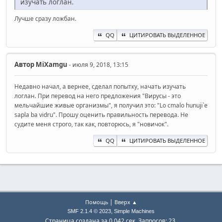
изучать логлан.
Лучше сразу ложбан.
QQ
ЦИТИРОВАТЬ ВЫДЕЛЕННОЕ
Автор
MiXamgu
- июля 9, 2018, 13:15
Недавно начал, а вернее, сделал попытку, начать изучать
логлан. При перевод на него предложения "Вирусы - это
мельчайшие живые организмы", я получил это: "Lo cmalo hunuji`e
sapla ba vidru". Прошу оценить правильность перевода. Не
судите меня строго, так как, повторюсь, я "новичок".
QQ
ЦИТИРОВАТЬ ВЫДЕЛЕННОЕ
|
Помощь
Вверх ▲
,
SMF 2.1.4 © 2023
Simple Machines
Страница создана за 0.042 сек. Запросов: 23.