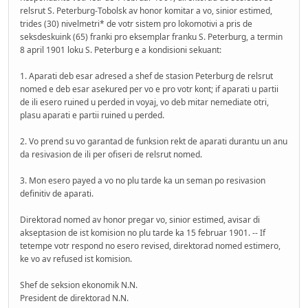
relsrut S. Peterburg-Tobolsk av honor komitar a vo, sinior estimed,
trides (30) nivelmetri* de votr sistem pro lokomotivi a pris de
seksdeskuink (65) franki pro eksemplar franku S. Peterburg, a termin
8 april 1901 loku S. Peterburg e a kondisioni sekuant:
1. Aparati deb esar adresed a shef de stasion Peterburg de relsrut
nomed e deb esar asekured per vo e pro votr kont; if aparati u partii
de ili esero ruined u perded in voyaj, vo deb mitar nemediate otri,
plasu aparati e partii ruined u perded.
2. Vo prend su vo garantad de funksion rekt de aparati durantu un anu
da resivasion de ili per ofiseri de relsrut nomed.
3. Mon esero payed a vo no plu tarde ka un seman po resivasion
definitiv de aparati.
Direktorad nomed av honor pregar vo, sinior estimed, avisar di
akseptasion de ist komision no plu tarde ka 15 februar 1901. -- If
tetempe votr respond no esero revised, direktorad nomed estimero,
ke vo av refused ist komision.
Shef de seksion ekonomik N.N.
President de direktorad N.N.