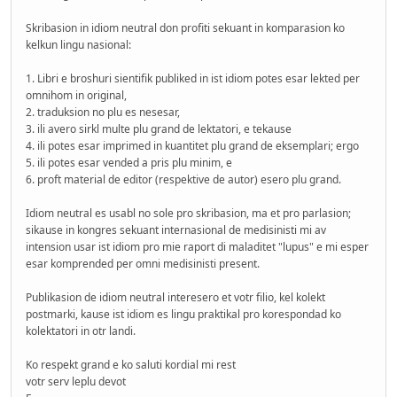
Skribasion in idiom neutral don profiti sekuant in komparasion ko
kelkun lingu nasional:
1. Libri e broshuri sientifik publiked in ist idiom potes esar lekted per
omnihom in original,
2. traduksion no plu es nesesar,
3. ili avero sirkl multe plu grand de lektatori, e tekause
4. ili potes esar imprimed in kuantitet plu grand de eksemplari; ergo
5. ili potes esar vended a pris plu minim, e
6. proft material de editor (respektive de autor) esero plu grand.
Idiom neutral es usabl no sole pro skribasion, ma et pro parlasion;
sikause in kongres sekuant internasional de medisinisti mi av
intension usar ist idiom pro mie raport di maladitet "lupus" e mi esper
esar komprended per omni medisinisti present.
Publikasion de idiom neutral interesero et votr filio, kel kolekt
postmarki, kause ist idiom es lingu praktikal pro korespondad ko
kolektatori in otr landi.
Ko respekt grand e ko saluti kordial mi rest
votr serv leplu devot