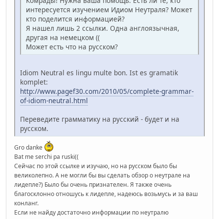
Комрады! Нужна ваша помощь. Есть ли те, кто
интересуется изучением Идиом Неутраля? Может
кто поделится информацией?
Я нашел лишь 2 ссылки. Одна англоязычная,
другая на немецком ((
Может есть что на русском?
Idiom Neutral es lingu multe bon. Ist es gramatik
komplet:
http://www.pagef30.com/2010/05/complete-grammar-
of-idiom-neutral.html
Переведите грамматику на русский - будет и на
русском.
Gro danke
Bat me serchi pa ruski((
Сейчас по этой ссылке и изучаю, но на русском было бы
великолепно. А не могли бы вы сделать обзор о неутрале на
лидепле?) Было бы очень признателен. Я также очень
благосклонно отношусь к лидепле, надеюсь возьмусь и за ваш
конланг.
Если не найду достаточно информации по неутралю