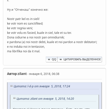
F.
Ну и "Отченаш" конечно же:
Nostr patr kel es in sieli!
ke votr nom es sanctifiked;
ke votr regnia veni;
ke votr volu es fasied, kuale in siel, tale et su ter.
Dona sidiurne a noi nostr pan omnidiurnik;
e pardona (a) noi nostr debti, kuale et noi pardon a nostr debtatori;
e no induka noi in tentasion,
ma librifika noi da it mal.
QQ
ЦИТИРОВАТЬ ВЫДЕЛЕННОЕ
Автор
zilant
- января 6, 2018, 06:38
Цитата: l-d-p от января 5, 2018, 17:24
Цитата: zilant от января 5, 2018, 14:20