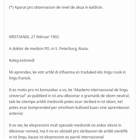
(*) Aparat pro observasion de nivel de akua in kaldron.
KRISTIANIA, 27 februar 1902.
A doktor de medisin P.O. in S. Peterburg, Rusia.
Koleg estimed!
Mi aprendav, ke votr artikl di influensa es traduked eks lingu rusik in
lingu fransik.
It es motiv pro mi komunikar a vo, ke "Akademi internasional de lingu
universal" av publiked in ist anu diksionar e gramatik de idiom neutral,
tale ke sitempe artikli medisinik potes esar skribed in ist idiom, kel
potes esar komprended per omnihom kultived kuasi sine aprendasion
anterior.
It es ver, ke ekspresioni mult spesiale medisinik no ankor eksist in
diksionar nomed, ma it no es obstakl pro skribasion de artikli sientifik
in ist lingu, kause ist ekspresioni es paroli internasional.