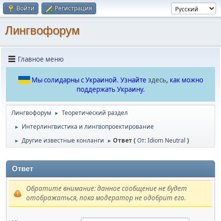
Войти
Регистрация
Лингвофорум
Главное меню
Мы солидарны с Украиной. Узнайте
здесь
, как можно
поддержать Украину.
Лингвофорум
Теоретический раздел
►
Интерлингвистика и лингвопроектирование
►
Другие известные конланги
Ответ (
От: Idiom Neutral
)
►
►
Ответ
Обратите внимание: данное сообщение не будет
отображаться, пока модератор не одобрит его.