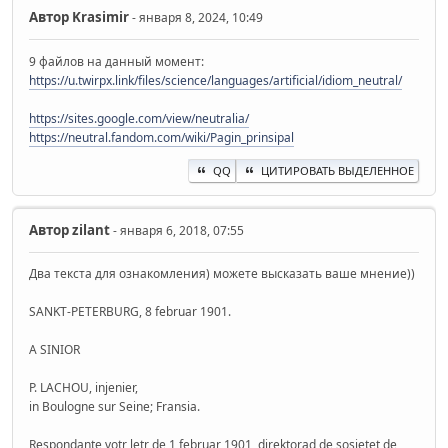
Автор
Krasimir
- января 8, 2024, 10:49
9 файлов на данный момент:
https://u.twirpx.link/files/science/languages/artificial/idiom_neutral/
https://sites.google.com/view/neutralia/
https://neutral.fandom.com/wiki/Pagin_prinsipal
QQ
ЦИТИРОВАТЬ ВЫДЕЛЕННОЕ
Автор
zilant
- января 6, 2018, 07:55
Два текста для ознакомления) можете высказать ваше мнение))
SANKT-PETERBURG, 8 februar 1901.
A SINIOR
P. LACHOU, injenier,
in Boulogne sur Seine; Fransia.
Respondante votr letr de 1 februar 1901, direktorad de sosietet de