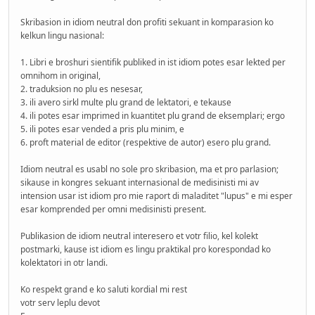
Skribasion in idiom neutral don profiti sekuant in komparasion ko
kelkun lingu nasional:
1. Libri e broshuri sientifik publiked in ist idiom potes esar lekted per
omnihom in original,
2. traduksion no plu es nesesar,
3. ili avero sirkl multe plu grand de lektatori, e tekause
4. ili potes esar imprimed in kuantitet plu grand de eksemplari; ergo
5. ili potes esar vended a pris plu minim, e
6. proft material de editor (respektive de autor) esero plu grand.
Idiom neutral es usabl no sole pro skribasion, ma et pro parlasion;
sikause in kongres sekuant internasional de medisinisti mi av
intension usar ist idiom pro mie raport di maladitet "lupus" e mi esper
esar komprended per omni medisinisti present.
Publikasion de idiom neutral interesero et votr filio, kel kolekt
postmarki, kause ist idiom es lingu praktikal pro korespondad ko
kolektatori in otr landi.
Ko respekt grand e ko saluti kordial mi rest
votr serv leplu devot