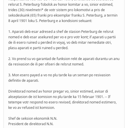
relsrut S. Peterburg-Tobolsk av honor komitar a vo, sinior estimed,
trides (30) nivelmetri* de votr sistem pro lokomotivi a pris de
seksdeskuink (65) franki pro eksemplar franku S. Peterburg, a termin
8 april 1901 loku S. Peterburg e a kondisioni sekuant:
1. Aparati deb esar adresed a shef de stasion Peterburg de relsrut
nomed e deb esar asekured per vo e pro votr kont; if aparati u partii
de ili esero ruined u perded in voyaj, vo deb mitar nemediate otri,
plasu aparati e partii ruined u perded.
2. Vo prend su vo garantad de funksion rekt de aparati durantu un anu
da resivasion de ili per ofiseri de relsrut nomed.
3. Mon esero payed a vo no plu tarde ka un seman po resivasion
definitiv de aparati.
Direktorad nomed av honor pregar vo, sinior estimed, avisar di
akseptasion de ist komision no plu tarde ka 15 februar 1901. -- If
tetempe votr respond no esero revised, direktorad nomed estimero,
ke vo av refused ist komision.
Shef de seksion ekonomik N.N.
President de direktorad N.N.