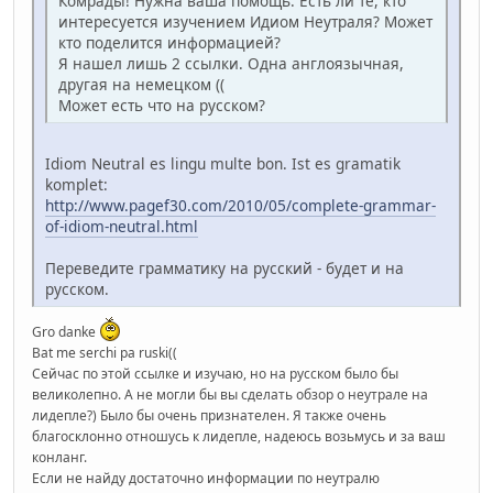
Комрады! Нужна ваша помощь. Есть ли те, кто
интересуется изучением Идиом Неутраля? Может
кто поделится информацией?
Я нашел лишь 2 ссылки. Одна англоязычная,
другая на немецком ((
Может есть что на русском?
Idiom Neutral es lingu multe bon. Ist es gramatik
komplet:
http://www.pagef30.com/2010/05/complete-grammar-
of-idiom-neutral.html
Переведите грамматику на русский - будет и на
русском.
Gro danke
Bat me serchi pa ruski((
Сейчас по этой ссылке и изучаю, но на русском было бы
великолепно. А не могли бы вы сделать обзор о неутрале на
лидепле?) Было бы очень признателен. Я также очень
благосклонно отношусь к лидепле, надеюсь возьмусь и за ваш
конланг.
Если не найду достаточно информации по неутралю