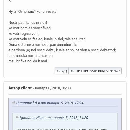
F.
Ну и "Отченаш" конечно же:
Nostr patr kel es in sieli!
ke votr nom es sanctifiked;
ke votr regnia veni;
ke votr volu es fasied, kuale in siel, tale et su ter.
Dona sidiurne a noi nostr pan omnidiurnik;
e pardona (a) noi nostr debti, kuale et noi pardon a nostr debtatori;
e no induka noi in tentasion,
ma librifika noi da it mal.
QQ
ЦИТИРОВАТЬ ВЫДЕЛЕННОЕ
Автор
zilant
- января 6, 2018, 06:38
Цитата: l-d-p от января 5, 2018, 17:24
Цитата: zilant от января 5, 2018, 14:20