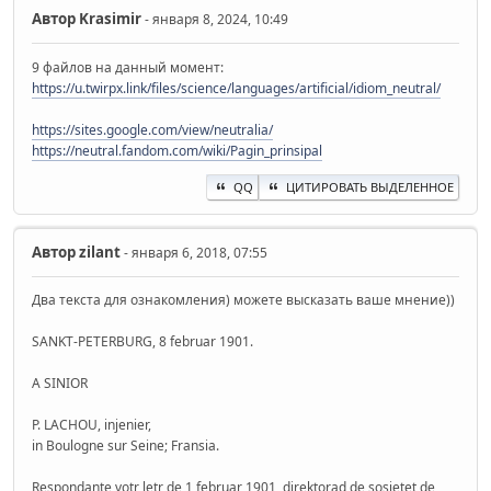
Автор
Krasimir
- января 8, 2024, 10:49
9 файлов на данный момент:
https://u.twirpx.link/files/science/languages/artificial/idiom_neutral/
https://sites.google.com/view/neutralia/
https://neutral.fandom.com/wiki/Pagin_prinsipal
QQ
ЦИТИРОВАТЬ ВЫДЕЛЕННОЕ
Автор
zilant
- января 6, 2018, 07:55
Два текста для ознакомления) можете высказать ваше мнение))
SANKT-PETERBURG, 8 februar 1901.
A SINIOR
P. LACHOU, injenier,
in Boulogne sur Seine; Fransia.
Respondante votr letr de 1 februar 1901, direktorad de sosietet de