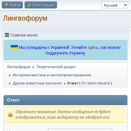
Войти
Регистрация
Лингвофорум
Главное меню
Мы солидарны с Украиной. Узнайте
здесь
, как можно
поддержать Украину.
Лингвофорум
Теоретический раздел
►
Интерлингвистика и лингвопроектирование
►
Другие известные конланги
Ответ (
От: Idiom Neutral
)
►
►
Ответ
Обратите внимание: данное сообщение не будет
отображаться, пока модератор не одобрит его.