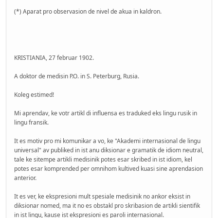
(*) Aparat pro observasion de nivel de akua in kaldron.
KRISTIANIA, 27 februar 1902.
A doktor de medisin P.O. in S. Peterburg, Rusia.
Koleg estimed!
Mi aprendav, ke votr artikl di influensa es traduked eks lingu rusik in
lingu fransik.
It es motiv pro mi komunikar a vo, ke "Akademi internasional de lingu
universal" av publiked in ist anu diksionar e gramatik de idiom neutral,
tale ke sitempe artikli medisinik potes esar skribed in ist idiom, kel
potes esar komprended per omnihom kultived kuasi sine aprendasion
anterior.
It es ver, ke ekspresioni mult spesiale medisinik no ankor eksist in
diksionar nomed, ma it no es obstakl pro skribasion de artikli sientifik
in ist lingu, kause ist ekspresioni es paroli internasional.