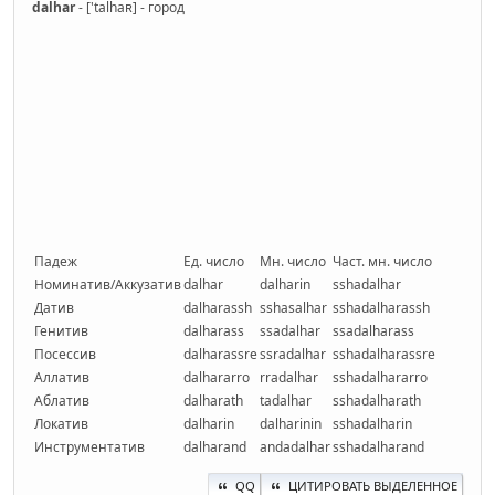
dalhar
- ['talhaʀ] - город
Падеж
Ед. число
Мн. число
Част. мн. число
Номинатив/Аккузатив
dalhar
dalharin
sshadalhar
Датив
dalharassh
sshasalhar
sshadalharassh
Генитив
dalharass
ssadalhar
ssadalharass
Посессив
dalharassre
ssradalhar
sshadalharassre
Аллатив
dalhararro
rradalhar
sshadalhararro
Аблатив
dalharath
tadalhar
sshadalharath
Локатив
dalharin
dalharinin
sshadalharin
Инструментатив
dalharand
andadalhar
sshadalharand
QQ
ЦИТИРОВАТЬ ВЫДЕЛЕННОЕ