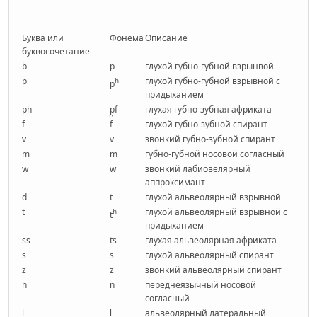
Буква или
Фонема
Описание
буквосочетание
b
p
глухой губно-губной взрынвой
p
глухой губно-губной взрывной с
h
p
придыханием
ph
p̪f
глухая губно-зубная африката
f
f
глухой губно-зубной спирант
v
v
звонкий губно-зубной спирант
m
m
губно-губной носовой согласный
w
w
звонкий лабиовелярный
аппроксимант
d
t
глухой альвеолярный взрывной
t
глухой альвеолярный взрывной с
h
t
придыханием
ss
ts
глухая альвеолярная африката
s
s
глухой альвеолярный спирант
z
z
звонкий альвеолярный спирант
n
n
переднеязычный носовой
согласный
l
l
альвеолярный латеральный