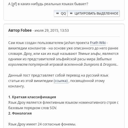
А [p̪f] в каких-нибудь реальных языках бывает?
QQ
ЦИТИРОВАТЬ ВЫДЕЛЕННОЕ
Автор
Fobee
- июля 29, 2015, 13:53
Сам язык создан пользователем Jashan проекта
Frath Wiki
-
википедии конлангов - на основе уже описанного до него ранее
словаря. Дроу, или как их ещё называют
Тёмные эльфы
, являются
одними из представителей эльфийской расы мира
Забытых
королевств
популярной игровой вселенной
Dungeons & Dragons.
.
Данный пост представляет собой перевод на русский язык
статьи из этой википедии
(ссылка)
, посвящённой этому
конлангу.
1. Краткая классификация
Язык Дроу является флективным языком номинативного строя с
базовым порядком слов SOV.
2. Фонология
Язык Дроу имеет 24 согласные фонемы.