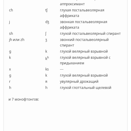
аппроксимант
ch
tʃ
глухая постальвеолярная
аффриката
j
dʒ
звонкая постальвеолярная
аффриката
sh
ʃ
глухой постальвеолярный спирант
jh или zh
ʒ
звонкий постальвеолярный
спирант
g
k
глухой велярный взрывной
k
глухой велярный взрывной с
h
k
придыханием
x
ks
---
g
k
глухой велярный взрывной
r
ʀ
увулярный дрожащий
h
h
глухой глоттальный щелевой
и 7 монофтонгов: