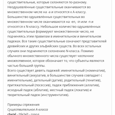
существительные, которые склоняются по-разному.
Неодушевлённые существительные оканчиваются во
множественном числе на -a и относятся к А-классу.
Большинство одушевлённых существительных во
множественном числе оканчиваются на -en, -in или -n и
относятся к N-классу. Небольшое количество одушевлённых
существительных формируют множественное число, не
подчиняясь этим правилам в именительном и винительном
падежах. Все такие существительные означают представителей
дровийских и других эльфийских существ. Во всех остальных
случаях они подчиняются склонению N-класса. Помимо
обычного множественного числа существует
частичное
множественное
, которое обозначает то, что субъекты являются
частью большей группы.
Всего существует девять падежей: именительный (номинатив),
винительный (аккузатив, в большинстве случаев совпадает с
именительным), дательный (датив), родительный (генитив),
притяжательный (посессив), падеж приближения (аллатив),
исходный падеж (аблатив), местный падеж (локатив) и
творительный падеж (инструментатив).
Примеры спряжения
Существительное A-класса
che'el
- [tʃe?el] - город