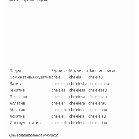
Падеж
Ед. число
Мн. число
Част. мн. число
Номинатив/Аккузатив
che'el
che'ela
che'elau
Датив
che'elesh
che'elesha
che'eleshau
Генитив
che'eles
che'elesa
che'elesau
Посессив
che'eles
che'elesa
che'elesau
Аллатив
che'eler
che'elera
che'elerau
Аблатив
che'elen
che'elena
che'elenau
Локатив
che'elel
che'elela
che'elelau
Инструментатив
che'eled
che'eleda
che'eledau
Существительное N-класса