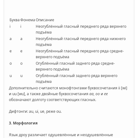
Буква
Фонема
Описание
i
i
Неогублённый гласный переднего ряда верхнего
подъёма
a
a
Неогублённый гласный переднего ряда нижнего
подъёма
e
e
Неогублённый гласный переднего ряда средне-
верхнего подъёма
o
o
Огублённый гласный заднего ряда средне-
верхнего подъёма
u
u
Огублённый гласный заднего ряда верхнего
подъёма
Дополнительно считаются монофтонгами буквосочетания ii [wi]
и uu [wu], а также двойные буквосочетания
aa, oo
и
ee
обозначают долготу соответствующих гласных.
Дифтонги: au, ui, ue, реже ou.
3. Морфология
Язык дроу различает одушевлённые и неодушевлённые