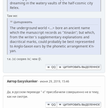
dreaming in the watery vaults of the half-cosmic city
Relex.
Там же:
Цитировать
The underground world <...> bore an ancient name
which the manuscript records as "Xinaián"; but which,
from the writer's supplementary explanations and
diacritical marks, could probably be best represented
to Anglo-Saxon ears by the phonetic arrangement K'n-
yan.
т.е. ⟨x⟩ скорее /x/, чем /ʃ/.
QQ
ЦИТИРОВАТЬ ВЫДЕЛЕННОЕ
Автор
Easyskanker
- июня 29, 2019, 15:46
Да, в русском переводе "-х" присобачили совершенно не в тему,
как ни смотри.
QQ
ЦИТИРОВАТЬ ВЫДЕЛЕННОЕ