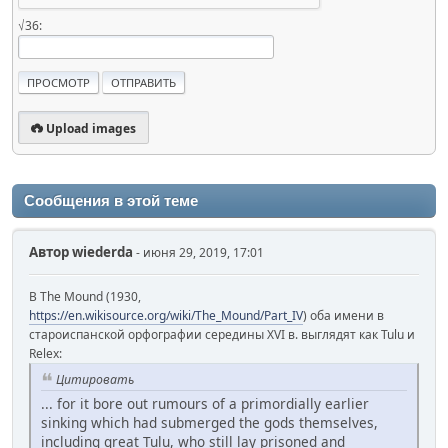
√36:
Upload images
Сообщения в этой теме
Автор
wiederda
- июня 29, 2019, 17:01
В The Mound (1930,
https://en.wikisource.org/wiki/The_Mound/Part_IV
) оба имени в
староиспанской орфографии середины XVI в. выглядят как Tulu и
Relex:
Цитировать
... for it bore out rumours of a primordially earlier
sinking which had submerged the gods themselves,
including great Tulu, who still lay prisoned and