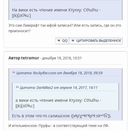
На вики есть чтение имени Ктулху: Cthulhu -
[(k)ʟ̝̊ʊlʔɬuː]
Это сам Лавкрафт так мфой записал? Или есть запись, где он это
произносит?
QQ
ЦИТИРОВАТЬ ВЫДЕЛЕННОЕ
Автор
tetramur
- декабря 18, 2018, 10:51
Цитата: RockyRaccoon от декабря 18, 2018, 09:59
Цитата: DarkMax2 от апреля 14, 2017, 14:11
а вики есть чтение имени Ктулху: Cthulhu -
[(k)ʟ̝̊ʊlʔɬuː]
Есть в этом что-то салишское ([xɬpʼχʷɬtʰɬpʰɬːskʷʰt͡sʼ]).
И ительменское. Пруфы - в соответствующей теме на ЛФ.