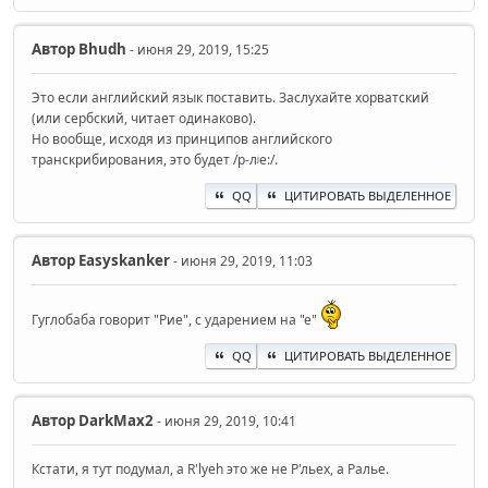
Автор
Bhudh
- июня 29, 2019, 15:25
Это если английский язык поставить. Заслухайте хорватский
(или сербский, читает одинаково).
Но вообще, исходя из принципов английского
транскрибирования, это будет /р-лʲе:/.
QQ
ЦИТИРОВАТЬ ВЫДЕЛЕННОЕ
Автор
Easyskanker
- июня 29, 2019, 11:03
Гуглобаба говорит "Рие", с ударением на "е"
QQ
ЦИТИРОВАТЬ ВЫДЕЛЕННОЕ
Автор
DarkMax2
- июня 29, 2019, 10:41
Кстати, я тут подумал, а R'lyeh это же не Р'льех, а Ралье.