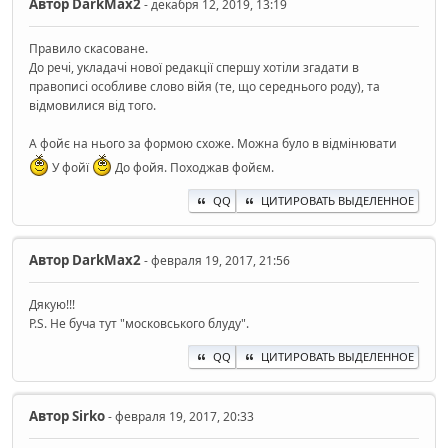
Автор
DarkMax2
- декабря 12, 2019, 13:19
Правило скасоване.
До речі, укладачі нової редакції спершу хотіли згадати в
правописі особливе слово війя (те, що середнього роду), та
відмовилися від того.
А фойє на нього за формою схоже. Можна було в відмінювати
У фойї
До фойя. Походжав фойєм.
QQ
ЦИТИРОВАТЬ ВЫДЕЛЕННОЕ
Автор
DarkMax2
- февраля 19, 2017, 21:56
Дякую!!!
P.S. Не буча тут "московського блуду".
QQ
ЦИТИРОВАТЬ ВЫДЕЛЕННОЕ
Автор
Sirko
- февраля 19, 2017, 20:33