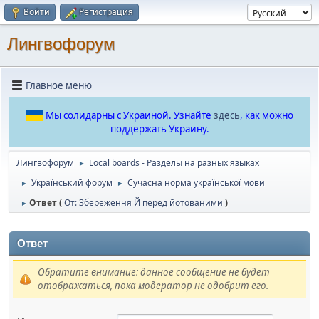
Войти
Регистрация
Лингвофорум
Главное меню
Мы солидарны с Украиной. Узнайте
здесь
, как можно
поддержать Украину.
Лингвофорум
Local boards - Разделы на разных языках
►
Український форум
Сучасна норма української мови
►
►
Ответ (
От: Збереження Й перед йотованими
)
►
Ответ
Обратите внимание: данное сообщение не будет
отображаться, пока модератор не одобрит его.