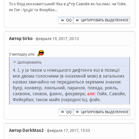
То є блуд московитський! Яка в д*пу Савойя як /sa.vwa/, чи Гойя,
як Гоя : /ɣo.ʝä/ та Фоєрбах...
QQ
ЦИТИРОВАТЬ ВЫДЕЛЕННОЕ
Автор
Sirko
- февраля 19, 2017, 20:13
У випадку але.
Цитировать
4. I, y (а також u німецького дифтонга eu) в позиції
між двома голосними (в іноземній мові) в загальних
назвах звичайно не передаються окремим знаком:
буєр, конвеєр, лояльний, параноя, плеяда, рояль,
саквояж, секвоя, фаянс, феєрверк;
але:
Гойя, Савойя,
Фейєрбах; також майя (народність), фойє.
QQ
ЦИТИРОВАТЬ ВЫДЕЛЕННОЕ
Автор
DarkMax2
- февраля 17, 2017, 13:53