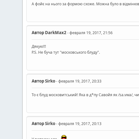
А фойє на нього за формою схоже. Можна було в відміню
Автор
DarkMax2
- февраля 19, 2017, 21:56
Дякую!!!
P.S. Не буча тут "московського блуду".
Автор
Sirko
- февраля 19, 2017, 20:33
То є блуд московитський! Яка в д*пу Савойя як /sa.vwa/, чи Го
Автор
Sirko
- февраля 19, 2017, 20:13