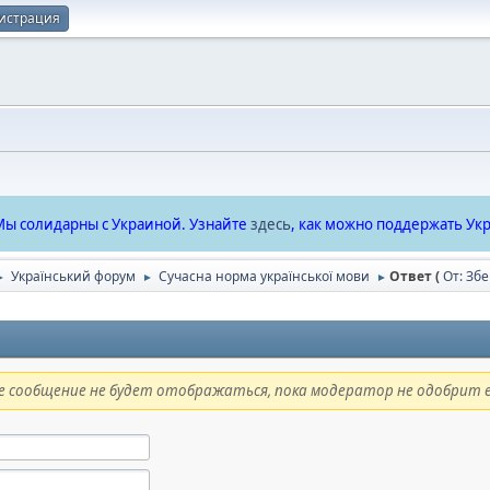
истрация
ы солидарны с Украиной. Узнайте
здесь
, как можно поддержать Укр
Український форум
Сучасна норма української мови
Ответ (
От: Зб
►
►
►
 сообщение не будет отображаться, пока модератор не одобрит е