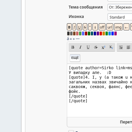
Тема сообщения
Иконка
á
«
»
—
ЕЩЁ
Перет