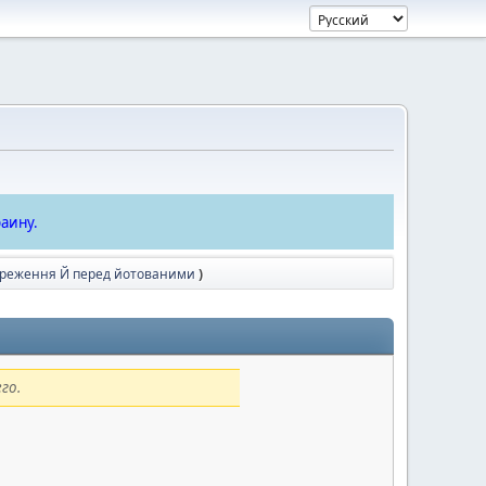
аину.
ереження Й перед йотованими
)
го.