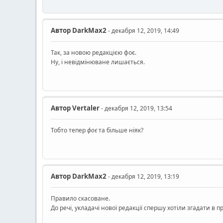
Автор
DarkMax2
- декабря 12, 2019, 14:49
Так, за новою редакцією фоє.
Ну, і невідмінюване лишається.
Автор
Vertaler
- декабря 12, 2019, 13:54
Тобто тепер
фоє
та більше ніяк?
Автор
DarkMax2
- декабря 12, 2019, 13:19
Правило скасоване.
До речі, укладачі нової редакції спершу хотіли згадати в п