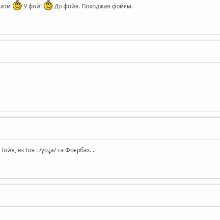
вати
У фойї
До фойя. Походжав фойєм.
йя, як Гоя : /ɣo.ʝä/ та Фоєрбах...