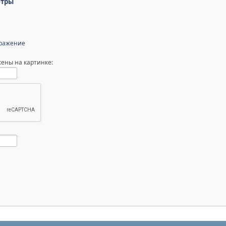
етры
бражение
ены на картинке: