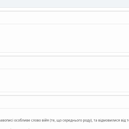
равописі особливе слово війя (те, що середнього роду), та відмовилися від т