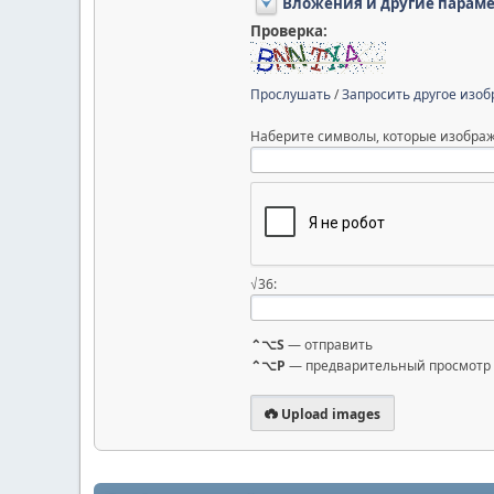
Вложения и другие парам
Проверка:
Прослушать
/
Запросить другое изо
Наберите символы, которые изображ
√36:
⌃⌥S
— отправить
⌃⌥P
— предварительный просмотр
Upload images