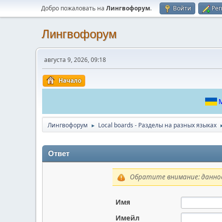
Добро пожаловать на
Лингвофорум
.
Войти
Рег
Лингвофорум
августа 9, 2026, 09:18
Начало
М
Лингвофорум
Local boards - Разделы на разных языках
►
Ответ
Обратите внимание: данное
Имя
Имейл