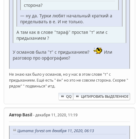
сторона?
— ну да. Турки любят начальный краткий а
пределывать в е. И не только.
А там как в слове "тараф" простая "т" или с
придыханием ?
У османов была "т" с придыханием?
Или
разговор про орфографию?
Не знаю как было у османов, но у нас в этом слове "т" с
придыханием. Ещё есть " ён" но это не совсем сторона. Скорее "
рядом" " подвинься" итд.
QQ
ЦИТИРОВАТЬ ВЫДЕЛЕННОЕ
Автор
Basil
- декабря 11, 2020, 11:19
Цитата: forest от декабря 11, 2020, 06:13