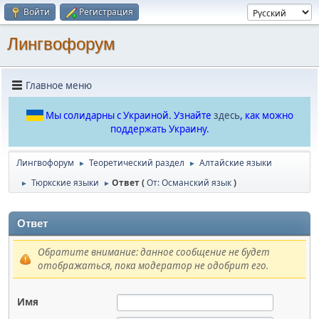
Войти
Регистрация
Лингвофорум
Главное меню
Мы солидарны с Украиной. Узнайте
здесь
, как можно
поддержать Украину.
Лингвофорум
Теоретический раздел
Алтайские языки
►
►
Тюркские языки
Ответ (
От: Османский язык
)
►
►
Ответ
Обратите внимание: данное сообщение не будет
отображаться, пока модератор не одобрит его.
Имя