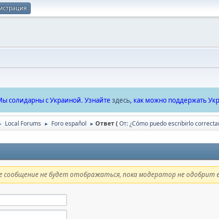
истрация
ы солидарны с Украиной. Узнайте
здесь
, как можно поддержать Укр
Local Forums
Foro español
Ответ (
От: ¿Сómo puedo escribirlo correct
►
►
►
 сообщение не будет отображаться, пока модератор не одобрит е