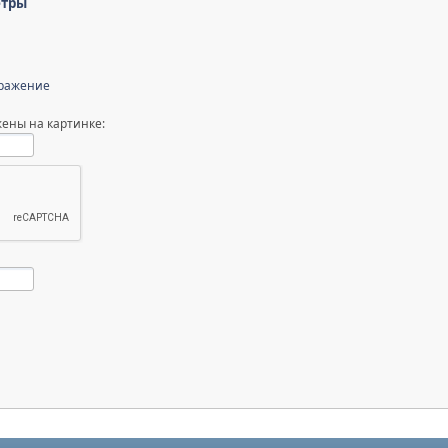
етры
бражение
ены на картинке: