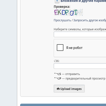
Вложения и другие парам
Проверка:
Прослушать
/
Запросить другое изо
Наберите символы, которые изображ
√36:
⌃⌥S
— отправить
⌃⌥P
— предварительный просмотр
Upload images