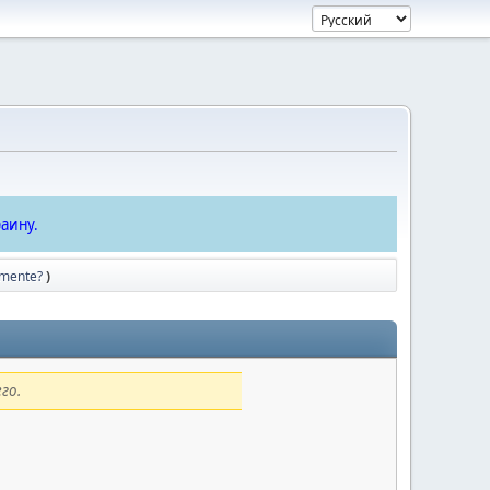
аину.
amente?
)
го.