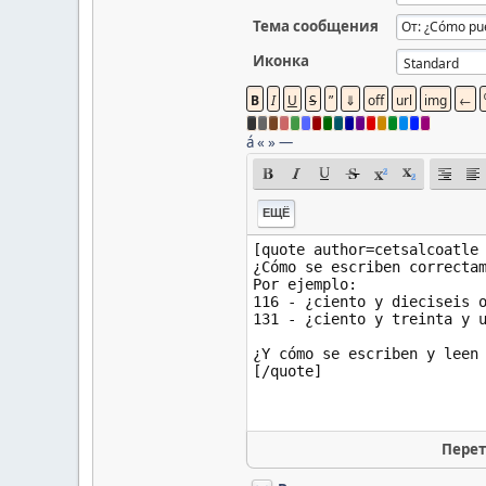
Тема сообщения
Иконка
á
«
»
—
ЕЩЁ
Перет