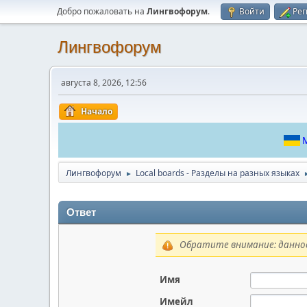
Добро пожаловать на
Лингвофорум
.
Войти
Рег
Лингвофорум
августа 8, 2026, 12:56
Начало
М
Лингвофорум
Local boards - Разделы на разных языках
►
Ответ
Обратите внимание: данное
Имя
Имейл