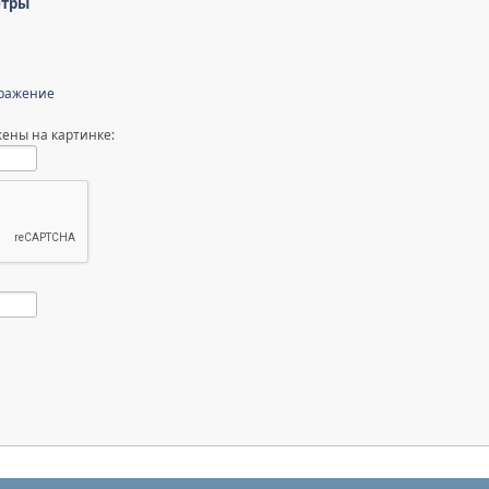
етры
бражение
ены на картинке: