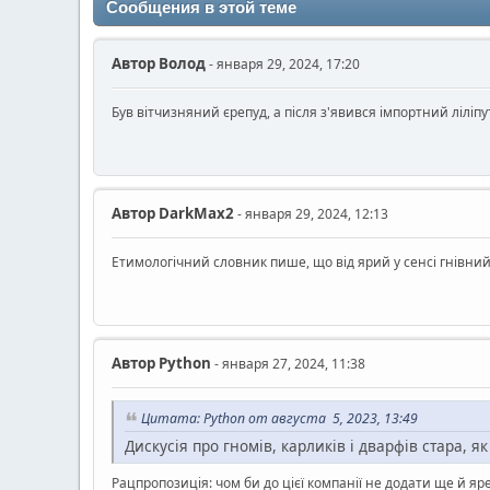
Сообщения в этой теме
Автор
Волод
- января 29, 2024, 17:20
Був вітчизняний єрепуд, а після з'явився імпортний ліліпут
Автор
DarkMax2
- января 29, 2024, 12:13
Етимологічний словник пише, що від ярий у сенсі гнівний 
Автор
Python
- января 27, 2024, 11:38
Цитата: Python от августа 5, 2023, 13:49
Дискусія про гномів, карликів і дварфів стара, як
Рацпропозиція: чом би до цієї компанії не додати ще й яр