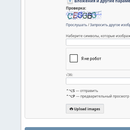
Вложения и другие парам
Проверка:
Прослушать
/
Запросить другое изо
Наберите символы, которые изображ
√36:
⌃⌥S
— отправить
⌃⌥P
— предварительный просмотр
Upload images