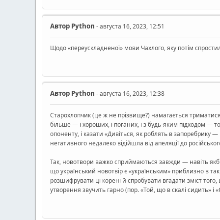
Автор
Python
- августа 16, 2023, 12:51
Щодо «переускладненої» мови Чахлого, яку потім спростил
Автор
Python
- августа 16, 2023, 12:38
Старохлопчик (це ж не прізвище?) намагається триматися н
більше — і хороших, і поганих, і з будь-яким підходом —
опоненту, і казати «Дивіться, як роблять в запоребрику — н
негативного недалеко відійшла від апеляції до російсько
Так, новотвори важко сприймаються завжди — навіть якби т
що український новотвір є «українським» приблизно в такі
розшифрувати ці корені й спробувати вгадати зміст того,
утворення звучить гарно (пор. «Той, що в скалі сидить»