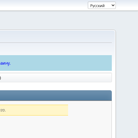
аину.
)
го.