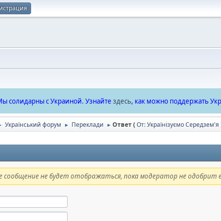
истрация
ы солидарны с Украиной. Узнайте
здесь
, как можно поддержать Укр
Український форум
Переклади
Ответ (
От: Українізуємо Середзем'я
►
►
►
 сообщение не будет отображаться, пока модератор не одобрит е