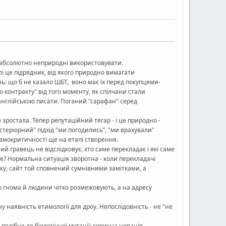
и абсолютно неприродні використовувати.
алі це підрядник, від якого природно вимагати
ь: що б не казало ШБТ, воно має їх перед покупцями-
о контракту" від того моменту, як спілчани стали
 англійською писати. Поганий "сарафан" серед
ростала. Тепер репутаційний тягар - і це природно -
стеріорний" підхід "ми погодились", "ми врахували"
 самокритичності ще на етапі створення.
ий гравець не відслідковує, хто саме перекладає і які саме
уде? Нормальна ситуація зворотна - коли перекладачі
мку, сайт той сповнений сумнівними замітками, а
о гнома й людини чітко розмежовують, а на адресу
у наявність етимології для дроу. Непослідовність - не "не
одібне до біологічної мутації: корисна новація