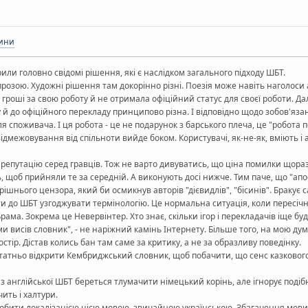
дини
рили головно свідомі рішення, які є наслідком загального підходу ШБТ.
прозою. Художні рішення там докорінно різні. Поезія може навіть наголос
ла гроші за свою роботу й не отримала офіційний статус для своєї роботи. Д
й до офіційного перекладу принципово різна. І відповідно щодо зобов'язан
 споживача. І ця робота - це не подарунок з барського плеча, це "робота п
дмежовування від спільноти вийде боком. Користувачі, як-не-як, вміють і
епутацію серед гравців. Тож не варто дивуватись, що ціна помилки щораз з
, щоб прийняли те за середній. А виконують досі нижче. Тим паче, що "апо
трішнього цензора, який би осмикнув авторів "дієвидлів", "бісинів". Бракує
іти до ШБТ узгоджувати термінологію. Це нормальна ситуація, коли пересічн
ама. Зокрема це Невервінтер. Хто знає, скільки ігор і перекладачів іще б
и висів словник", - не наріжний камінь Інтернету. Більше того, на мою ду
стір. Дістав колись бан там саме за критику, а не за образливу поведінку.
статньо відкрити Кембриджський словник, щоб побачити, що сенс казковог
 з англійської ШБТ береться тлумачити німецький корінь, але ігнорує подібн
чить і халтури.
робити локалізацією цією мовою, звичайною українською. Збагачення мови п