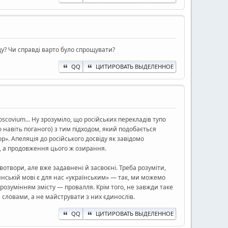
ду? Чи справді варто було спрощувати?
QQ
ЦИТИРОВАТЬ ВЫДЕЛЕННОЕ
scovium... Ну зрозуміло, що російських перекладів тупо
 навіть поганого) з тим підходом, який подобається
ор». Апеляція до російського досвіду як завідомо
», а продовження цього ж озирання.
отвори, але вже задавнені й засвоєні. Треба розуміти,
'янській мові є для нас «українським» — так, ми можемо
розумінням змісту — провалля. Крім того, не завжди таке
словами, а не майструвати з них єдинослів.
QQ
ЦИТИРОВАТЬ ВЫДЕЛЕННОЕ