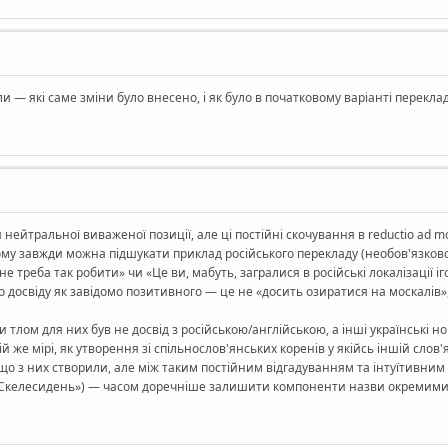
и — які саме зміни було внесено, і як було в початковому варіанті перекла
ейтральної виваженої позиції, але ці постійні скочування в reductio ad mo
 тому завжди можна підшукати приклад російського перекладу (необов'язково
е треба так робити» чи «Це ви, мабуть, загралися в російські локалізації іг
го досвіду як завідомо позитивного — це не «досить озиратися на москалів
лом для них був не досвід з російською/англійською, а інші українські нов
й же мірі, як утворення зі спільнослов'янських коренів у якійсь іншій слов
 що з них створили, але між таким постійним відгадуванням та інтуїтивним 
 і «Скелесидень») — часом доречніше залишити компоненти назви окремими 