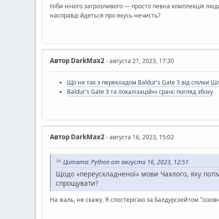
Ніби нічого загрозливого — просто певна комплекція люди
насправді йдеться про якусь нечисть?
Автор
DarkMax2
- августа 21, 2023, 17:30
Що не так з перекладом Baldur's Gate 3 від спілки 
Baldur's Gate 3 та локалізаційні срачі: погляд збоку
Автор
DarkMax2
- августа 16, 2023, 15:02
Цитата: Python от августа 16, 2023, 12:51
Щодо «переускладненої» мови Чахлого, яку потім
спрощувати?
На жаль, не скажу. Я спостерігаю за Балдурсхейтом "іззовн