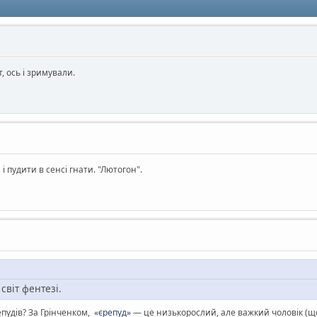
, ось і зримували.
і пудити в сенсі гнати. "Лютогон".
 світ фентезі.
епудів? За Грінченком,
«єрепуд»
— це низькорослий, але важкий чоловік (що 