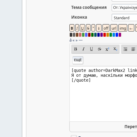
Тема сообщения
Иконка
á
«
»
—
ЕЩЁ
Перет