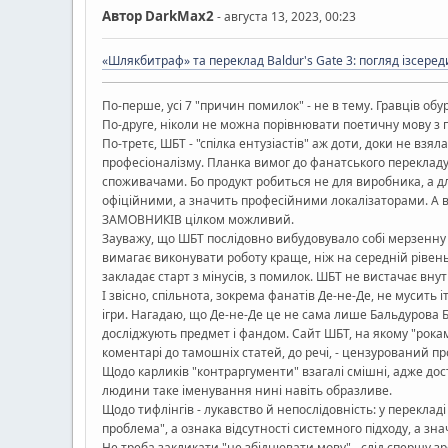
Автор
DarkMax2
- августа 13, 2023, 00:23
«Шлякбитраф» та переклад Baldur's Gate 3: погляд ізсере
По-перше, усі 7 "причин помилок" - не в тему. Гравців обу
По-друге, ніколи не можна порівнювати поетичну мову з 
По-третє, ШБТ - "спілка ентузіастів" аж доти, доки не взя
професіоналізму. Планка вимог до фанатського перекладу 
споживачами. Бо продукт робиться не для виробника, а для
офіційними, а значить професійними локалізаторами. А ві
ЗАМОВНИКІВ цілком можливий.
Зауважу, що ШБТ послідовно вибудовувало собі мерзенну р
вимагає виконувати роботу краще, ніж на середній рівень
закладає старт з мінусів, з помилок. ШБТ не вистачає вну
І звісно, спільнота, зокрема фанатів Де-не-Де, не мусить 
ігри. Нагадаю, що Де-не-Де це не сама лише Бальдурова Бр
досліджують предмет і фандом. Сайт ШБТ, на якому "рокам
коментарі до тамошніх статей, до речі, - цензурований про
Щодо карликів "контраргументи" взагалі смішні, адже до
людини таке іменування нині навіть образливе.
Щодо тифлінгів - лукавство й непослідовність: у перекладі
проблема", а ознака відсутності системного підходу, а зна
Не треба закликати "не збіднювати мову" - слід спершу з