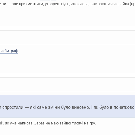
ни — але прикметники, утворені від цього слова, вживаються як лайка (пр
Шлякбитраф
 спростили — які саме зміни було внесено, і як було в початково
і", як уже написав. Зараз не маю зайвої тисячі на гру.