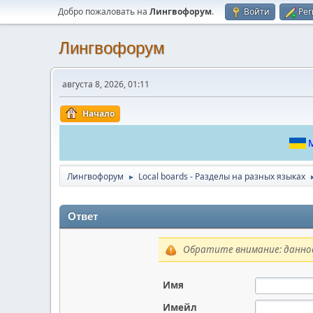
Добро пожаловать на
Лингвофорум
.
Войти
Рег
Лингвофорум
августа 8, 2026, 01:11
Начало
М
Лингвофорум
Local boards - Разделы на разных языках
►
Ответ
Обратите внимание: данное
Имя
Имейл