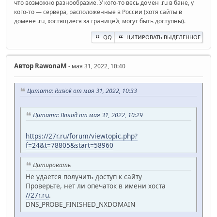
что возможно разнообразие. У кого-то весь домен .ru в бане, у
кого-то — сервера, расположенные в России (хотя сайты в
домене .ru, хостящиеся за границей, могут быть доступны).
QQ
ЦИТИРОВАТЬ ВЫДЕЛЕННОЕ
Автор
RawonaM
- мая 31, 2022, 10:40
Цитата: Rusiok от мая 31, 2022, 10:33
Цитата: Волод от мая 31, 2022, 10:29
https://27r.ru/forum/viewtopic.php?
f=24&t=78805&start=58960
Цитировать
Не удается получить доступ к сайту
Проверьте, нет ли опечаток в имени хоста
//27r.ru
.
DNS_PROBE_FINISHED_NXDOMAIN