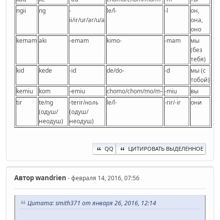
ngii
ng
-
le/l-
-l
он,
ii/ir/ur/ar/u/a
она,
оно
kemam
aki
-emam
kimo-
-mam
мы
(без
тебя)
kid
kede
-id
de/do-
-d
мы (с
тобой)
kemiu
kom
-emiu
chomo/chom/mo/m-
-miu
вы
tir
te/ng
-terir/
ноль
le/l-
-rir/-ir
они
(одуш/
(одуш/
неодуш)
неодуш)
QQ
ЦИТИРОВАТЬ ВЫДЕЛЕННОЕ
Автор
wandrien
- февраля 14, 2016, 07:56
Цитата: smith371 от января 26, 2016, 12:14