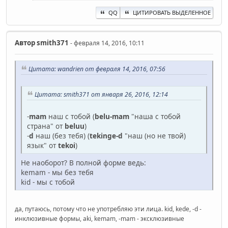
QQ
ЦИТИРОВАТЬ ВЫДЕЛЕННОЕ
Автор
smith371
- февраля 14, 2016, 10:11
Цитата: wandrien от февраля 14, 2016, 07:56
Цитата: smith371 от января 26, 2016, 12:14
-
mam
наш с тобой (
belu-mam
"наша с тобой
страна" от
beluu
)
-
d
наш (без тебя) (
tekinge-d
"наш (но не твой)
язык" от
tekoi
)
Не наоборот? В полной форме ведь:
kemam - мы без тебя
kid - мы с тобой
да, путаюсь, потому что не употребляю эти лица. kid, kede, -d -
инклюзивные формы, aki, kemam, -mam - эксклюзивные