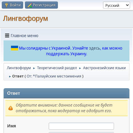
Войти
Регистрация
Лингвофорум
Главное меню
Мы солидарны с Украиной. Узнайте
здесь
, как можно
поддержать Украину.
Лингвофорум
Теоретический раздел
Австронезийские языки
►
►
Ответ (
От: *Палауйские местоимения
)
►
Ответ
Обратите внимание: данное сообщение не будет
отображаться, пока модератор не одобрит его.
Имя