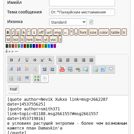
Имейл
Тема сообщения
Иконка
á
«
»
—
ЕЩЁ