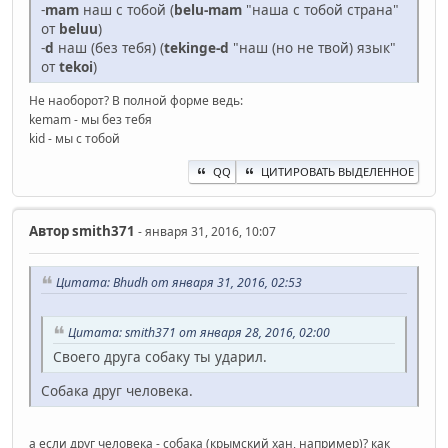
-
mam
наш с тобой (
belu-mam
"наша с тобой страна"
от
beluu
)
-
d
наш (без тебя) (
tekinge-d
"наш (но не твой) язык"
от
tekoi
)
Не наоборот? В полной форме ведь:
kemam - мы без тебя
kid - мы с тобой
QQ
ЦИТИРОВАТЬ ВЫДЕЛЕННОЕ
Автор
smith371
- января 31, 2016, 10:07
Цитата: Bhudh от января 31, 2016, 02:53
Цитата: smith371 от января 28, 2016, 02:00
Своего друга собаку ты ударил.
Собака друг человека.
а если друг человека - собака (крымский хан, например)? как