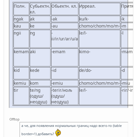
Полн.
Субьектн.
Обьектн. кл.
Ирреал.
Притяж
кл.
ngak
ak
-ak
ku/k-
-k
kau
ke
-au
chomo/chom/mo/m-
-m
ngii
ng
-
le/l-
-l
ii/ir/ur/ar/u/a
kemam
aki
-emam
kimo-
-mam
kid
kede
-id
de/do-
-d
kemiu
kom
-emiu
chomo/chom/mo/m-
-miu
tir
te/ng
-terir/
ноль
le/l-
-rir/-ir
(одуш/
(одуш/
неодуш)
неодуш)
Offtop
а че, для появления нормальных границ надо всего-то (table
border=1) добавить?