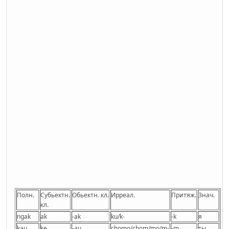
Полн.
Субьектн.
Обьектн. кл.
Ирреал.
Притяж.
Знач.
кл.
ngak
ak
-ak
ku/k-
-k
я
kau
ke
-au
chomo/chom/mo/m-
-m
ты