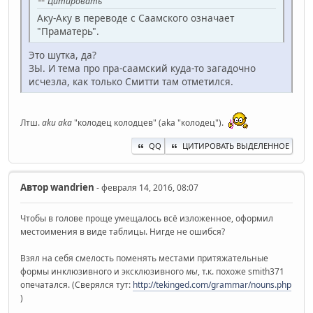
Цитировать
Аку-Аку в переводе с Саамского означает
"Праматерь".
Это шутка, да?
ЗЫ. И тема про пра-саамский куда-то загадочно
исчезла, как только Смитти там отметился.
Лтш.
aku aka
"колодец колодцев" (aka "колодец").
QQ
ЦИТИРОВАТЬ ВЫДЕЛЕННОЕ
Автор
wandrien
- февраля 14, 2016, 08:07
Чтобы в голове проще умещалось всё изложенное, оформил
местоимения в виде таблицы. Нигде не ошибся?
Взял на себя смелость поменять местами притяжательные
формы инклюзивного и эксклюзивного
мы
, т.к. похоже smith371
опечатался. (Сверялся тут:
http://tekinged.com/grammar/nouns.php
)