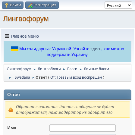
Войти
Регистрация
Лингвофорум
Главное меню
Мы солидарны с Украиной. Узнайте
здесь
, как можно
поддержать Украину.
Лингвофорум
Лингвоблоги
Блоги
Личные блоги
►
►
►
_Swetlana
Ответ (
От: Трезвым вход воспрещен
)
►
►
Ответ
Обратите внимание: данное сообщение не будет
отображаться, пока модератор не одобрит его.
Имя