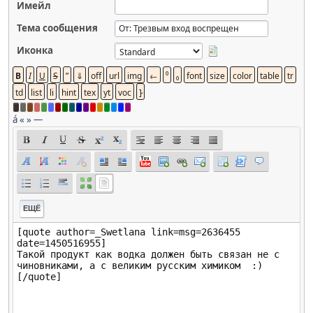
Имейл
Тема сообщения
Иконка
á
«
»
—
ЕЩЁ