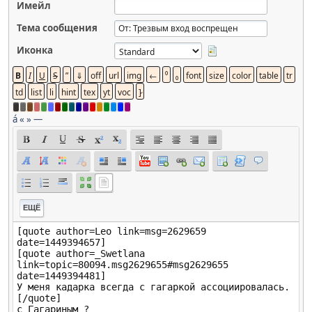
Имейл
Тема сообщения
Иконка
á
«
»
—
ЕЩЁ