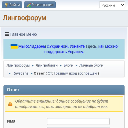
Войти
Регистрация
Лингвофорум
Главное меню
Мы солидарны с Украиной. Узнайте
здесь
, как можно
поддержать Украину.
Лингвофорум
Лингвоблоги
Блоги
Личные блоги
►
►
►
_Swetlana
Ответ (
От: Трезвым вход воспрещен
)
►
►
Ответ
Обратите внимание: данное сообщение не будет
отображаться, пока модератор не одобрит его.
Имя