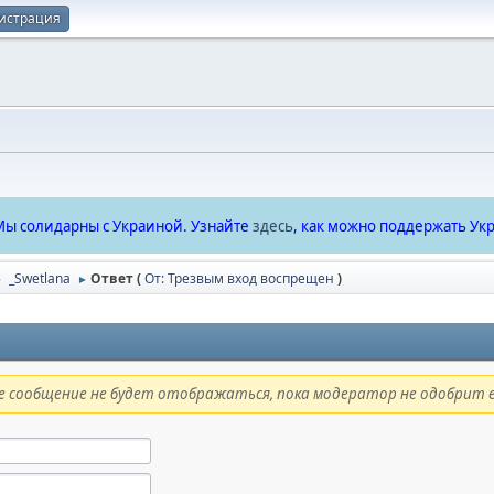
истрация
ы солидарны с Украиной. Узнайте
здесь
, как можно поддержать Укр
_Swetlana
Ответ (
От: Трезвым вход воспрещен
)
►
►
 сообщение не будет отображаться, пока модератор не одобрит е