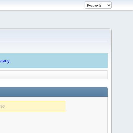
аину.
го.