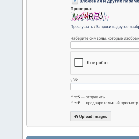
Вложения и другие парам
Проверка:
Прослушать
/
Запросить другое изо
Наберите символы, которые изображ
√36:
⌃⌥S
— отправить
⌃⌥P
— предварительный просмотр
Upload images