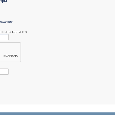
етры
бражение
ены на картинке: