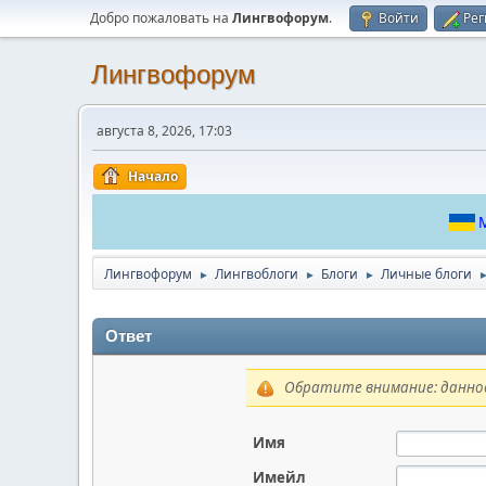
Добро пожаловать на
Лингвофорум
.
Войти
Рег
Лингвофорум
августа 8, 2026, 17:03
Начало
М
Лингвофорум
Лингвоблоги
Блоги
Личные блоги
►
►
►
Ответ
Обратите внимание: данное
Имя
Имейл