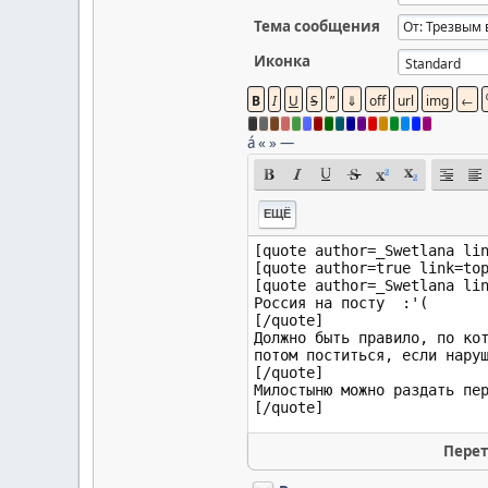
Тема сообщения
Иконка
á
«
»
—
ЕЩЁ
Перет