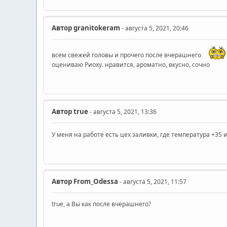
Автор
granitokeram
- августа 5, 2021, 20:46
всем свежей головы и прочего после вчерашнего
оцениваю Риоху. нравится, ароматно, вкусно, сочно
Автор
true
- августа 5, 2021, 13:36
У меня на работе есть цех заливки, где температура +35 
Автор
From_Odessa
- августа 5, 2021, 11:57
true, а Вы как после вчерашнего?