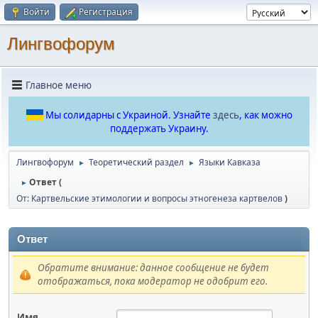
Войти
Регистрация
Лингвофорум
Главное меню
Мы солидарны с Украиной. Узнайте
здесь
, как можно
поддержать Украину.
Лингвофорум
Теоретический раздел
Языки Кавказа
►
►
Ответ (
►
От: Картвельские этимологии и вопросы этногенеза картвелов
)
Ответ
Обратите внимание: данное сообщение не будет
отображаться, пока модератор не одобрит его.
Имя