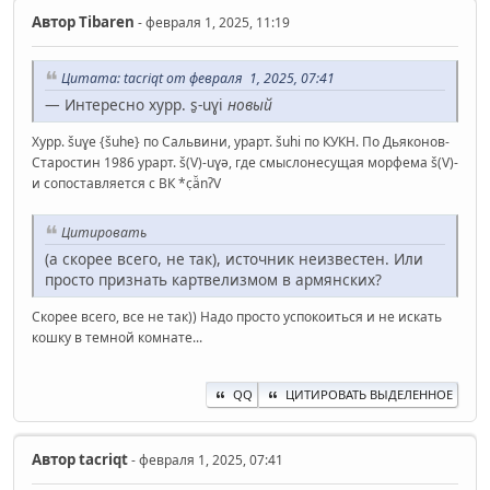
Автор
Tibaren
- февраля 1, 2025, 11:19
Цитата: ‌tacriqt от февраля 1, 2025, 07:41
— Интересно хурр. s̮-uɣi
новый
Хурр. šuɣe {šuhe} по Сальвини, урарт. šuhi по КУКН. По Дьяконов-
Старостин 1986 урарт. š(V)-uɣǝ, где смыслонесущая морфема š(V)-
и сопоставляется с ВК *c̣ä̆nʔV
Цитировать
(а скорее всего, не так), источник неизвестен. Или
просто признать картвелизмом в армянских?
Скорее всего, все не так)) Надо просто успокоиться и не искать
кошку в темной комнате...
QQ
ЦИТИРОВАТЬ ВЫДЕЛЕННОЕ
Автор
‌tacriqt
- февраля 1, 2025, 07:41