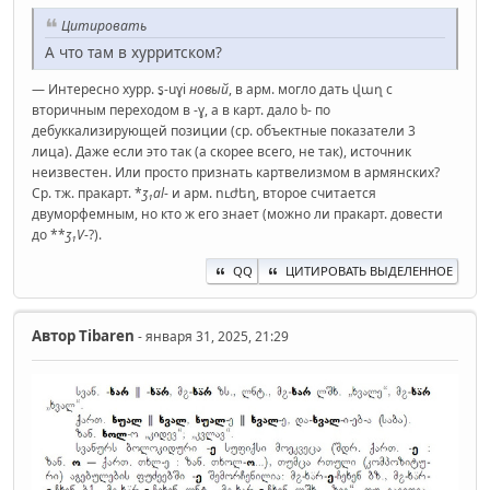
Цитировать
А что там в хурритском?
— Интересно хурр. s̮-uɣi
новый
, в арм. могло дать վաղ с
вторичным переходом в -ɣ, а в карт. дало ხ- по
дебуккализирующей позиции (ср. объектные показатели 3
лица). Даже если это так (а скорее всего, не так), источник
неизвестен. Или просто признать картвелизмом в армянских?
Ср. тж. пракарт. *
ʒ₁al
- и арм. ուժեղ, второе считается
двуморфемным, но кто ж его знает (можно ли пракарт. довести
до **
ʒ₁V
-?).
QQ
ЦИТИРОВАТЬ ВЫДЕЛЕННОЕ
Автор
Tibaren
- января 31, 2025, 21:29