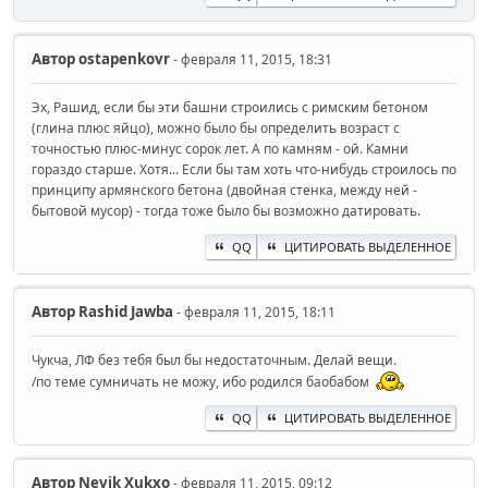
Автор
ostapenkovr
- февраля 11, 2015, 18:31
Эх, Рашид, если бы эти башни строились с римским бетоном
(глина плюс яйцо), можно было бы определить возраст с
точностью плюс-минус сорок лет. А по камням - ой. Камни
гораздо старше. Хотя... Если бы там хоть что-нибудь строилось по
принципу армянского бетона (двойная стенка, между ней -
бытовой мусор) - тогда тоже было бы возможно датировать.
QQ
ЦИТИРОВАТЬ ВЫДЕЛЕННОЕ
Автор
Rashid Jawba
- февраля 11, 2015, 18:11
Чукча, ЛФ без тебя был бы недостаточным. Делай вещи.
/по теме сумничать не можу, ибо родился баобабом
QQ
ЦИТИРОВАТЬ ВЫДЕЛЕННОЕ
Автор
Nevik Xukxo
- февраля 11, 2015, 09:12