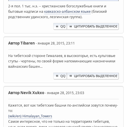
2-я пол. 1 тыс. н.э. -- христианские богослужебные книги и
бытовые надписи на
кавказско-албанском языке
(близкий
родственник удинского, лезгинская группа).
QQ
ЦИТИРОВАТЬ ВЫДЕЛЕННОЕ
Автор
Tibaren
- января 28, 2015, 23:11
На тибетской стороне Гималаев, в высокогорье, есть культовые
ступы - чортены, по своей форме напоминающие наконечники
вайнахских башен...
QQ
ЦИТИРОВАТЬ ВЫДЕЛЕННОЕ
Автор
Nevik Xukxo
- января 28, 2015, 23:03
Кажется, вот как тибетские башни по-английски зовутся почему-
то:
(wiki/en) Himalayan_Towers
Самое интересное, что не только на территориях тибетцев,
но и, если верить вики, у народов цянской группы (существенно