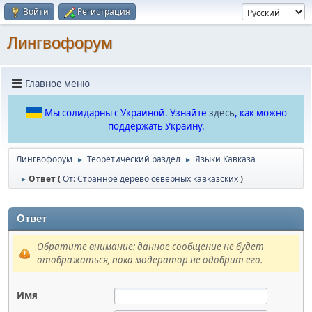
Войти
Регистрация
Лингвофорум
Главное меню
Мы солидарны с Украиной. Узнайте
здесь
, как можно
поддержать Украину.
Лингвофорум
Теоретический раздел
Языки Кавказа
►
►
Ответ (
От: Странное дерево северных кавказских
)
►
Ответ
Обратите внимание: данное сообщение не будет
отображаться, пока модератор не одобрит его.
Имя