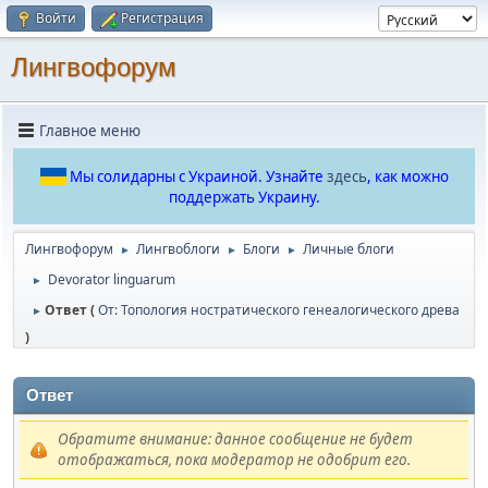
Войти
Регистрация
Лингвофорум
Главное меню
Мы солидарны с Украиной. Узнайте
здесь
, как можно
поддержать Украину.
Лингвофорум
Лингвоблоги
Блоги
Личные блоги
►
►
►
Devorator linguarum
►
Ответ (
От: Топология ностратического генеалогического древа
►
)
Ответ
Обратите внимание: данное сообщение не будет
отображаться, пока модератор не одобрит его.