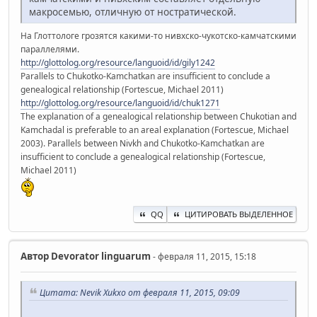
макросемью, отличную от ностратической.
На Глоттологе грозятся какими-то нивхско-чукотско-камчатскими
параллелями.
http://glottolog.org/resource/languoid/id/gily1242
Parallels to Chukotko-Kamchatkan are insufficient to conclude a
genealogical relationship (Fortescue, Michael 2011)
http://glottolog.org/resource/languoid/id/chuk1271
The explanation of a genealogical relationship between Chukotian and
Kamchadal is preferable to an areal explanation (Fortescue, Michael
2003). Parallels between Nivkh and Chukotko-Kamchatkan are
insufficient to conclude a genealogical relationship (Fortescue,
Michael 2011)
QQ
ЦИТИРОВАТЬ ВЫДЕЛЕННОЕ
Автор
Devorator linguarum
- февраля 11, 2015, 15:18
Цитата: Nevik Xukxo от февраля 11, 2015, 09:09