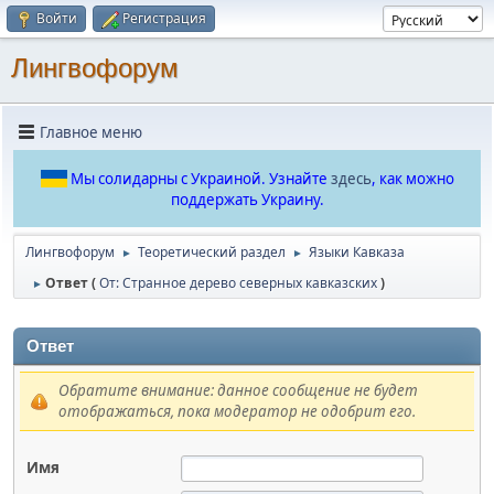
Войти
Регистрация
Лингвофорум
Главное меню
Мы солидарны с Украиной. Узнайте
здесь
, как можно
поддержать Украину.
Лингвофорум
Теоретический раздел
Языки Кавказа
►
►
Ответ (
От: Странное дерево северных кавказских
)
►
Ответ
Обратите внимание: данное сообщение не будет
отображаться, пока модератор не одобрит его.
Имя