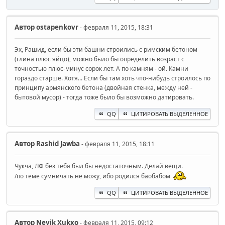
Автор
ostapenkovr
- февраля 11, 2015, 18:31
Эх, Рашид, если бы эти башни строились с римским бетоном
(глина плюс яйцо), можно было бы определить возраст с
точностью плюс-минус сорок лет. А по камням - ой. Камни
гораздо старше. Хотя... Если бы там хоть что-нибудь строилось по
принципу армянского бетона (двойная стенка, между ней -
бытовой мусор) - тогда тоже было бы возможно датировать.
QQ
ЦИТИРОВАТЬ ВЫДЕЛЕННОЕ
Автор
Rashid Jawba
- февраля 11, 2015, 18:11
Чукча, ЛФ без тебя был бы недостаточным. Делай вещи.
/по теме сумничать не можу, ибо родился баобабом
QQ
ЦИТИРОВАТЬ ВЫДЕЛЕННОЕ
Автор
Nevik Xukxo
- февраля 11, 2015, 09:12