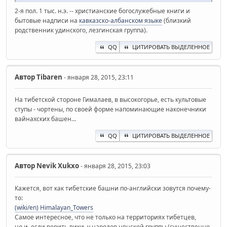
2-я пол. 1 тыс. н.э. -- христианские богослужебные книги и
бытовые надписи на
кавказско-албанском языке
(близкий
родственник удинского, лезгинская группа).
QQ
ЦИТИРОВАТЬ ВЫДЕЛЕННОЕ
Автор
Tibaren
- января 28, 2015, 23:11
На тибетской стороне Гималаев, в высокогорье, есть культовые
ступы - чортены, по своей форме напоминающие наконечники
вайнахских башен...
QQ
ЦИТИРОВАТЬ ВЫДЕЛЕННОЕ
Автор
Nevik Xukxo
- января 28, 2015, 23:03
Кажется, вот как тибетские башни по-английски зовутся почему-
то:
(wiki/en) Himalayan_Towers
Самое интересное, что не только на территориях тибетцев,
но и, если верить вики, у народов цянской группы (существенно