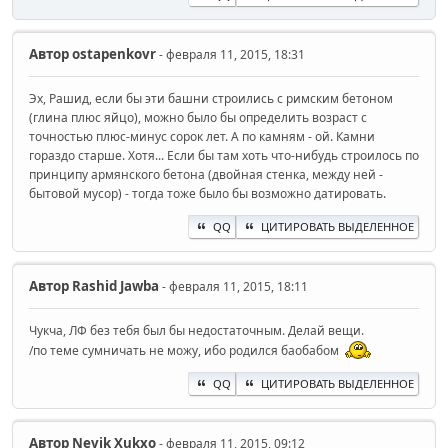
Автор
ostapenkovr
- февраля 11, 2015, 18:31
Эх, Рашид, если бы эти башни строились с римским бетоном
(глина плюс яйцо), можно было бы определить возраст с
точностью плюс-минус сорок лет. А по камням - ой. Камни
гораздо старше. Хотя... Если бы там хоть что-нибудь строилось по
принципу армянского бетона (двойная стенка, между ней -
бытовой мусор) - тогда тоже было бы возможно датировать.
QQ
ЦИТИРОВАТЬ ВЫДЕЛЕННОЕ
Автор
Rashid Jawba
- февраля 11, 2015, 18:11
Чукча, ЛФ без тебя был бы недостаточным. Делай вещи.
/по теме сумничать не можу, ибо родился баобабом
QQ
ЦИТИРОВАТЬ ВЫДЕЛЕННОЕ
Автор
Nevik Xukxo
- февраля 11, 2015, 09:12