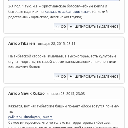
2-я пол. 1 тыс. н.э. -- христианские богослужебные книги и
бытовые надписи на
кавказско-албанском языке
(близкий
родственник удинского, лезгинская группа).
QQ
ЦИТИРОВАТЬ ВЫДЕЛЕННОЕ
Автор
Tibaren
- января 28, 2015, 23:11
На тибетской стороне Гималаев, в высокогорье, есть культовые
ступы - чортены, по своей форме напоминающие наконечники
вайнахских башен...
QQ
ЦИТИРОВАТЬ ВЫДЕЛЕННОЕ
Автор
Nevik Xukxo
- января 28, 2015, 23:03
Кажется, вот как тибетские башни по-английски зовутся почему-
то:
(wiki/en) Himalayan_Towers
Самое интересное, что не только на территориях тибетцев,
но и, если верить вики, у народов цянской группы (существенно