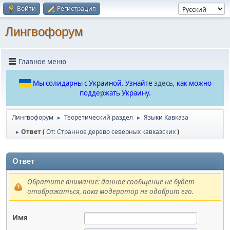
Войти
Регистрация
Лингвофорум
Главное меню
Мы солидарны с Украиной. Узнайте
здесь
, как можно
поддержать Украину.
Лингвофорум
Теоретический раздел
Языки Кавказа
►
►
Ответ (
От: Странное дерево северных кавказских
)
►
Ответ
Обратите внимание: данное сообщение не будет
отображаться, пока модератор не одобрит его.
Имя