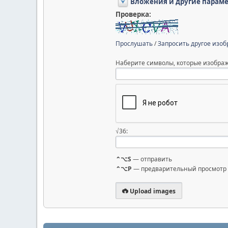
Вложения и другие парам
Проверка:
Прослушать
/
Запросить другое изо
Наберите символы, которые изображ
√36:
⌃⌥S
— отправить
⌃⌥P
— предварительный просмотр
Upload images