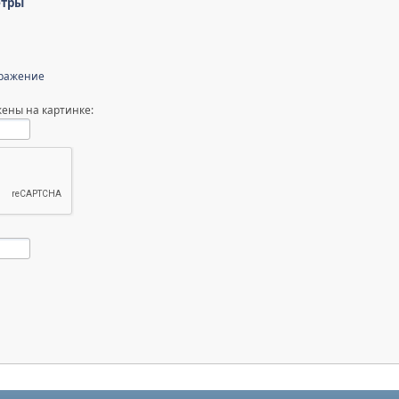
етры
бражение
ены на картинке: