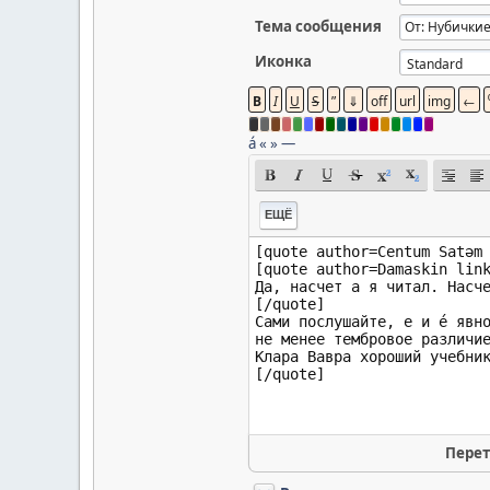
Тема сообщения
Иконка
á
«
»
—
ЕЩЁ
Перет