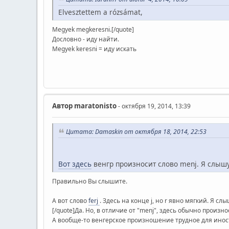
Elvesztettem a rózsámat,
Megyek megkeresni.[/quote]
Дословно - иду найти.
Megyek keresni = иду искать
Автор
maratonisto
- октября 19, 2014, 13:39
Цитата: Damaskin от октября 18, 2014, 22:53
Вот здесь
венгр произносит слово menj. Я слышу
Правильно Вы слышите.
А вот слово
ferj
. Здесь на конце j, но r явно мягкий. Я сл
[/quote]Да. Но, в отличие от "menj", здесь обычно произнос
А вообще-то венгерское произношение трудное для инос