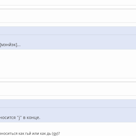
мэнйэк]...
носится "j" в конце.
носиться как гьй или как дь (gy)?