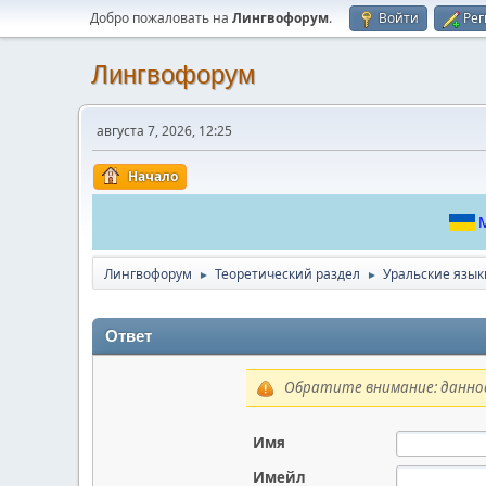
Добро пожаловать на
Лингвофорум
.
Войти
Рег
Лингвофорум
августа 7, 2026, 12:25
Начало
М
Лингвофорум
Теоретический раздел
Уральские язык
►
►
Ответ
Обратите внимание: данное
Имя
Имейл