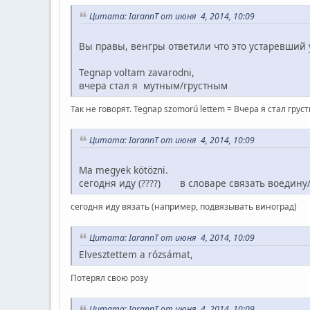
Цитата: IarannT от июня 4, 2014, 10:09
Вы правы, венгры ответили что это устаревший
Tegnap voltam zavarodni,
вчера стал я мутным/грустным
Так не говорят. Tegnap szomorú lettem = Вчера я стал грус
Цитата: IarannT от июня 4, 2014, 10:09
Ma megyek kötözni.
сегодня иду (????) в словаре связать воедину
сегодня иду вязать (например, подвязывать виноград)
Цитата: IarannT от июня 4, 2014, 10:09
Elvesztettem a rózsámat,
Потерял свою розу
Цитата: IarannT от июня 4, 2014, 10:09