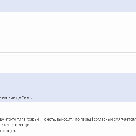
 на конце "нь".
ышу что-то типа "фэрьй". То есть, выходит, что перед j согласный смягчается?
ится "j" в конце.
транцев.