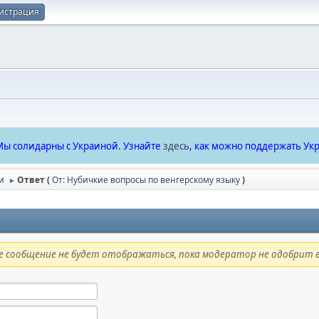
истрация
ы солидарны с Украиной. Узнайте
здесь
, как можно поддержать Укр
и
Ответ (
От: Нубичкие вопросы по венгерскому языку
)
►
 сообщение не будет отображаться, пока модератор не одобрит е