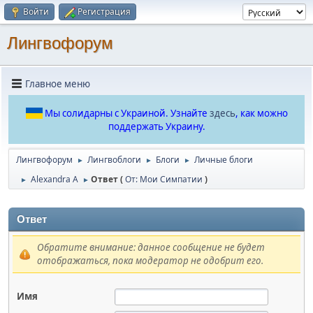
Войти
Регистрация
Лингвофорум
Главное меню
Мы солидарны с Украиной. Узнайте
здесь
, как можно
поддержать Украину.
Лингвофорум
Лингвоблоги
Блоги
Личные блоги
►
►
►
Alexandra A
Ответ (
От: Мои Симпатии
)
►
►
Ответ
Обратите внимание: данное сообщение не будет
отображаться, пока модератор не одобрит его.
Имя