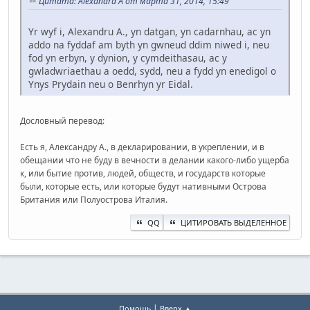
Цитата: Alexandra A от марта 31, 2014, 15:49
Yr wyf i, Alexandru A., yn datgan, yn cadarnhau, ac yn
addo na fyddaf am byth yn gwneud ddim niwed i, neu
fod yn erbyn, y dynion, y cymdeithasau, ac y
gwladwriaethau a oedd, sydd, neu a fydd yn enedigol o
Ynys Prydain neu o Benrhyn yr Eidal.
Дословный перевод:
Есть я, Александру А., в декларировании, в укреплении, и в
обещании что не буду в вечности в делании какого-либо ущерба
к, или бытие против, людей, обществ, и государств которые
были, которые есть, или которые будут нативными Острова
Британия или Полуострова Италия.
QQ
ЦИТИРОВАТЬ ВЫДЕЛЕННОЕ
|
Помощь
Вверх ▲