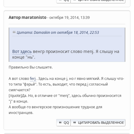
Автор
maratonisto
- октября 19, 2014, 13:39
Цитата: Damaskin от октября 18, 2014, 22:53
Вот здесь
венгр произносит слово menj. Я слышу на
конце "нь".
Правильно Вы слышите.
А вот слово
ferj
. Здесь на конце j, но r явно мягкий. Я слышу что-
то типа "фэрьй". То есть, выходит, что перед j согласный
смягчается?
[/quote]Да. Но, в отличие от "menj", здесь обычно произносится
"j" в конце.
А вообще-то венгерское произношение трудное для
иностранцев.
QQ
ЦИТИРОВАТЬ ВЫДЕЛЕННОЕ