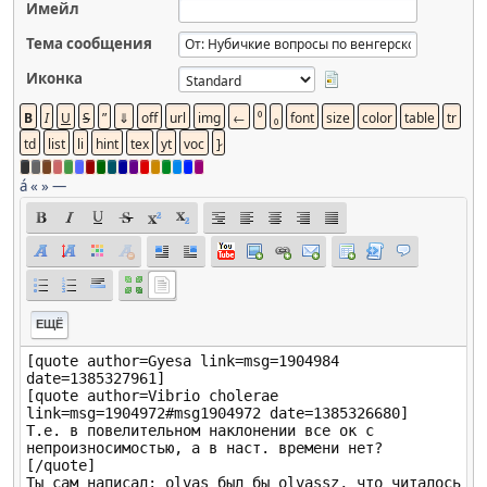
Имейл
Тема сообщения
Иконка
á
«
»
—
ЕЩЁ