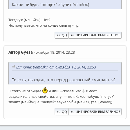
Какое-нибудь "menjek" звучит [мэнйэк]
Тогда уж [мэньйэк]. Нет?
Но, получается, что на конце слов nj = ny.
QQ
ЦИТИРОВАТЬ ВЫДЕЛЕННОЕ
Автор
Gyesa
- октября 18, 2014, 23:28
Цитата: Damaskin от октября 18, 2014, 22:53
То есть, выходит, что перед j согласный смягчается?
Я этого не отрицал
Я лишь сказал, что -j- имеет
разделительные свойства, а -y- — нет. Какое-нибудь "menjek"
звучит [мэнйэк], а "menyek" звучало бы [мэн'эк] (т.е. [мэнек]).
QQ
ЦИТИРОВАТЬ ВЫДЕЛЕННОЕ