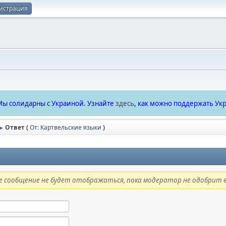
истрация
ы солидарны с Украиной. Узнайте
здесь
, как можно поддержать Укр
Ответ (
От: Картвельские языки
)
►
 сообщение не будет отображаться, пока модератор не одобрит е