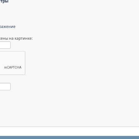
етры
бражение
ены на картинке: