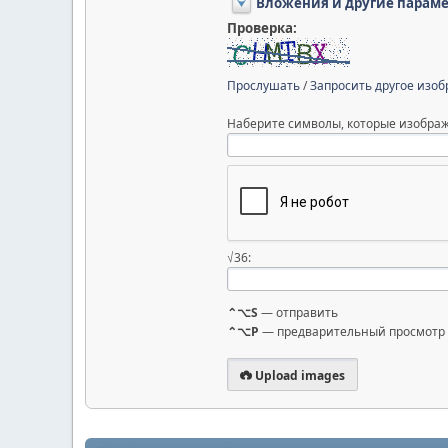
Вложения и другие парам
Проверка:
Прослушать
/
Запросить другое изо
Наберите символы, которые изображ
√36:
⌃⌥S
— отправить
⌃⌥P
— предварительный просмотр
Upload images