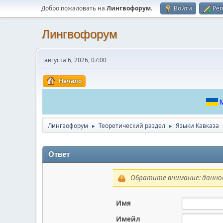
Добро пожаловать на
Лингвофорум
.
Войти
Рег
Лингвофорум
августа 6, 2026, 07:00
Начало
М
Лингвофорум
Теоретический раздел
Языки Кавказа
►
►
Ответ
Обратите внимание: данное
Имя
Имейл