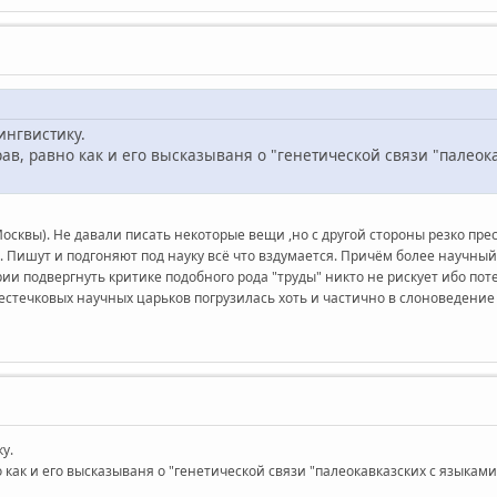
ингвистику.
он прав, равно как и его высказываня о "генетической связи "па
осквы). Не давали писать некоторые вещи ,но с другой стороны резко пре
. Пишут и подгоняют под науку всё что вздумается. Причём более научный
ии подвергнуть критике подобного рода "труды" никто не рискует ибо поте
естечковых научных царьков погрузилась хоть и частично в слоноведение 
у.
равно как и его высказываня о "генетической связи "палеокавказских с яз