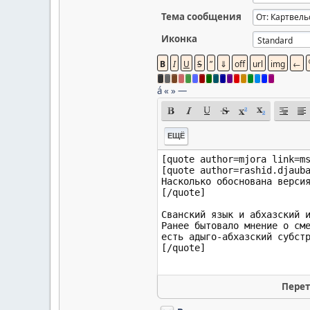
Тема сообщения
Иконка
á
«
»
—
ЕЩЁ
Перет