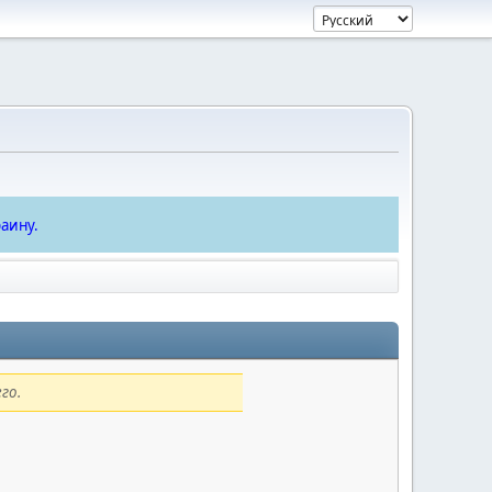
аину.
го.