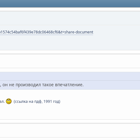
57b1574c54baf6f439e78dc06468cf6&t=share-document
 он не производил такое впечатление.
ал.
(ссылка на пдф, 1991 год)