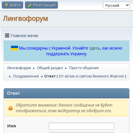
Войти
Регистрация
Лингвофорум
Главное меню
Мы солидарны с Украиной. Узнайте
здесь
, как можно
поддержать Украину.
Лингвофорум
Общий раздел
Просто общение
►
►
Поздравления
Ответ (
От: вітаю зі святом Великого Жовтня!
)
►
►
Ответ
Обратите внимание: данное сообщение не будет
отображаться, пока модератор не одобрит его.
Имя