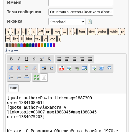
Имейл
Тема сообщения
Иконка
á
«
»
—
ЕЩЁ