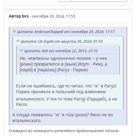
Автор
bvs
- сентября 29, 2024, 17:53
Цитата: AmbroseChappell от сентября 29, 2024, 17:17
Цитата: Un Ospite от августа 30, 2024, 01:55
Цитата: zwh от октября 22, 2013, 21:10
Не, чемпионы однозначно поляки -- у них
[рома] превратился в [жым] (Rzym - Рим), а
[парИ] в [парЫжь] (Paryż - Париж)
Если не ошибаюсь, где-то читал, что "ж" в Paryż/
Париж проникла в польский под влиянием
j
итальянского. У тех-то тоже Parigi (Парідж
і), а не
Parisi.
А откуда появилось "ж" в róża (роза)? Явно не из
итальянского.
Очевидно из немецкого шепелявого произношения латыни.