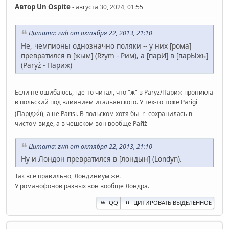
Автор
Un Ospite
- августа 30, 2024, 01:55
Цитата: zwh от октября 22, 2013, 21:10
Не, чемпионы однозначно поляки -- у них [рома]
превратился в [жым] (Rzym - Рим), а [парИ] в [парЫжь]
(Paryż - Париж)
Если не ошибаюсь, где-то читал, что "ж" в Paryż/Париж проникла
в польский под влиянием итальянского. У тех-то тоже Parigi
j
(Парідж
і), а не Parisi. В польском хотя бы -r- сохранилась в
чистом виде, а в чешском вон вообще Pa
ř
íž
Цитата: zwh от октября 22, 2013, 21:10
Ну и Лондон превратился в [лондын] (Londyn).
Так всё правильно, Лондиниум же.
У романофонов разных вон вообще Лондра.
QQ
ЦИТИРОВАТЬ ВЫДЕЛЕННОЕ