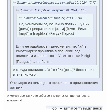
Цитата: AmbroseChappell от сентября 29, 2024, 17:17
Цитата: Un Ospite от августа 30, 2024, 01:55
Цитата: zwh от октября 22, 2013, 21:10
Не, чемпионы однозначно поляки -- у них
[рома] превратился в [жым] (Rzym - Рим), а
[парИ] в [парЫжь] (Paryż - Париж)
Если не ошибаюсь, где-то читал, что "ж" в
Paryż/Париж проникла в польский под
влиянием итальянского. У тех-то тоже Parigi
j
(Парідж
і), а не Parisi.
А откуда появилось "ж" в róża (роза)? Явно не из
итальянского.
Очевидно из немецкого шепелявого произношения
латыни.
А может все-таки это собственно польская шепелявость
повлияла?
QQ
ЦИТИРОВАТЬ ВЫДЕЛЕННОЕ