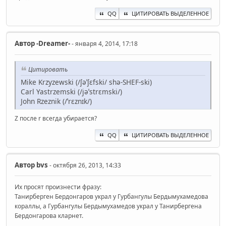
QQ
ЦИТИРОВАТЬ ВЫДЕЛЕННОЕ
Автор
-Dreamer-
- января 4, 2014, 17:18
Цитировать
Mike Krzyzewski (/ʃəˈʃɛfski/ shə-SHEF-ski)
Carl Yastrzemski (/jəˈstrɛmski/)
John Rzeznik (/ˈrɛznɪk/)
Z после r всегда убирается?
QQ
ЦИТИРОВАТЬ ВЫДЕЛЕННОЕ
Автор
bvs
- октября 26, 2013, 14:33
Их просят произнести фразу:
Танирберген Бердонгаров украл у Гурбангулы Бердымухамедова
кораллы, а Гурбангулы Бердымухамедов украл у Танирбергена
Бердонгарова кларнет.