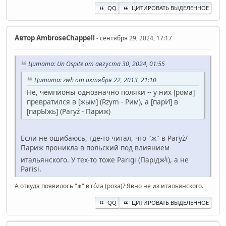
QQ
ЦИТИРОВАТЬ ВЫДЕЛЕННОЕ
Автор
AmbroseChappell
- сентября 29, 2024, 17:17
Цитата: Un Ospite от августа 30, 2024, 01:55
Цитата: zwh от октября 22, 2013, 21:10
Не, чемпионы однозначно поляки -- у них [рома]
превратился в [жым] (Rzym - Рим), а [парИ] в
[парЫжь] (Paryż - Париж)
Если не ошибаюсь, где-то читал, что "ж" в Paryż/
Париж проникла в польский под влиянием
j
итальянского. У тех-то тоже Parigi (Парідж
і), а не
Parisi.
А откуда появилось "ж" в róża (роза)? Явно не из итальянского.
QQ
ЦИТИРОВАТЬ ВЫДЕЛЕННОЕ